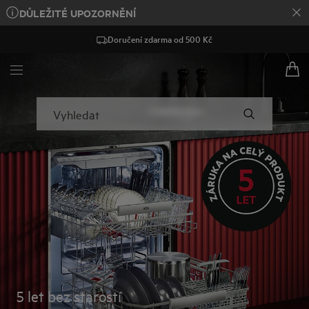
DŮLEŽITÉ UPOZORNĚNÍ
Doručení zdarma od 500 Kč
AEG - Hero Block
Vyhledat
5 let bez starostí