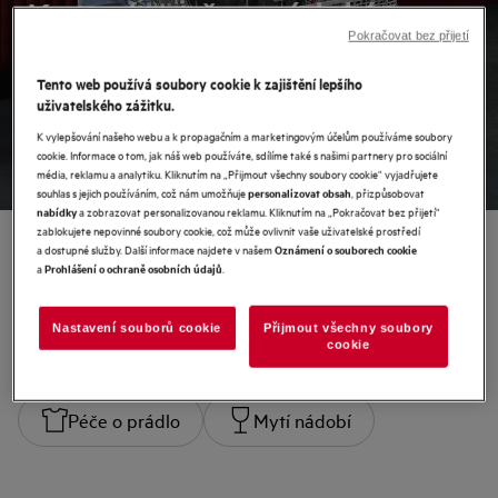
K nové myčce nádobí
Pokračovat bez přijetí
záruka +3 roky zdarma
Tento web používá soubory cookie k zajištění lepšího
Zjistit více
uživatelského zážitku.
K vylepšování našeho webu a k propagačním a marketingovým účelům používáme soubory
cookie. Informace o tom, jak náš web používáte, sdílíme také s našimi partnery pro sociální
média, reklamu a analytiku. Kliknutím na „Přijmout všechny soubory cookie“ vyjadřujete
souhlas s jejich používáním, což nám umožňuje
, přizpůsobovat
personalizovat obsah
a zobrazovat personalizovanou reklamu. Kliknutím na „Pokračovat bez přijetí“
nabídky
zablokujete nepovinné soubory cookie, což může ovlivnit vaše uživatelské prostředí
a dostupné služby. Další informace najdete v našem
Oznámení o souborech cookie
a
.
Prohlášení o ochraně osobních údajů
Vybírejte podle kategorií
Nastavení souborů cookie
Přijmout všechny soubory
cookie
Vaření
Chladničky & Mrazničky
Péče o prádlo
Mytí nádobí