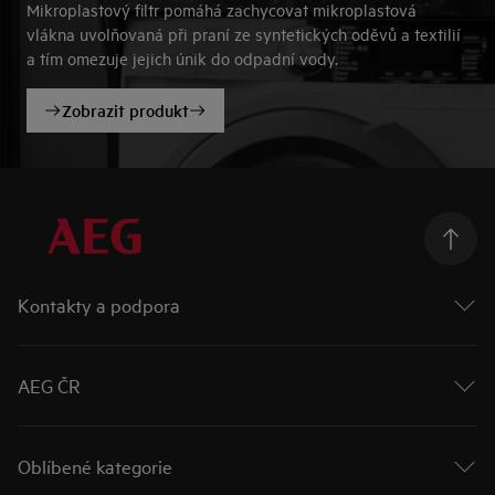
Mikroplastový filtr pomáhá zachycovat mikroplastová
vlákna uvolňovaná při praní ze syntetických oděvů a textilií
a tím omezuje jejich únik do odpadní vody.
Zobrazit produkt
Kontakty a podpora
Kontakt
Odběr newsletteru
AEG ČR
AEG na Facebooku 🡕
AEG na Instagramu 🡕
O nás
AEG na YouTube 🡕
Challenge the expected
Oblíbené kategorie
Návody k použití
Probíhající akce
Rady a návody