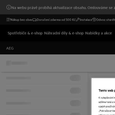
Na webu právě probíhá aktualizace obsahu. Omlouváme se z
Nákup bez obav
Doručení zdarma od 500 Kč
Instalace
Odvoz staréh
Spotřebiče & e-shop
Náhradní díly & e-shop
Nabídky a akce
AEG
Tento web p
K vylepšování 
sdílíme také s 
s jejich použí
„Pokračovat bez
informace najd