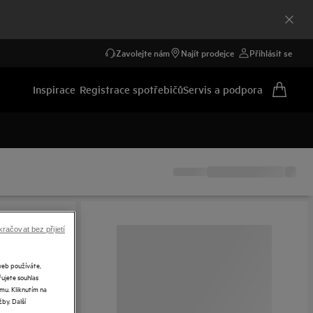
Zavolejte nám
Najít prodejce
Přihlásit se
Inspirace
Registrace spotřebičů
Servis a podpora
račovat bez přijetí
web používáte,
řujete souhlas
mu. Kliknutím na
by. Další