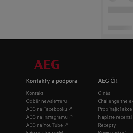
Kontakty a podpora
AEG ČR
Kontakt
O nás
Odběr newsletteru
Challenge the 
AEG na Facebooku 🡕
Probíhající akce
AEG na Instagramu 🡕
Napište recenzi 
AEG na YouTube 🡕
Recepty
Návody k použití
Kurzy vaření