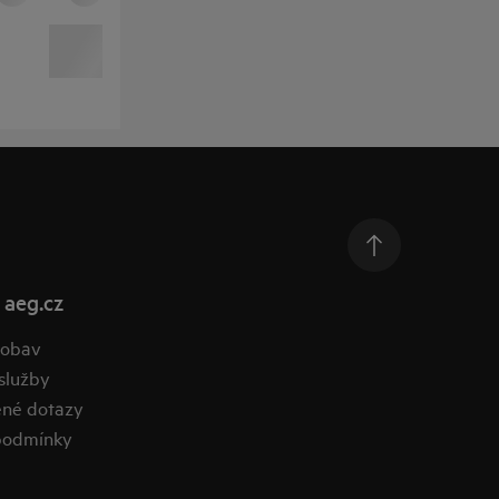
 aeg.cz
 obav
služby
ené dotazy
podmínky