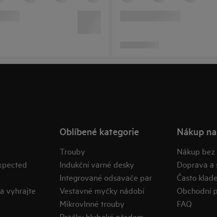
Oblíbené kategorie
Nákup na
Trouby
Nákup bez
expected
Indukční varné desky
Doprava a 
Integrované odsavače par
Často klad
a vyhrajte
Vestavné myčky nádobí
Obchodní 
Mikrovlnné trouby
FAQ
Pračky hluboké předem