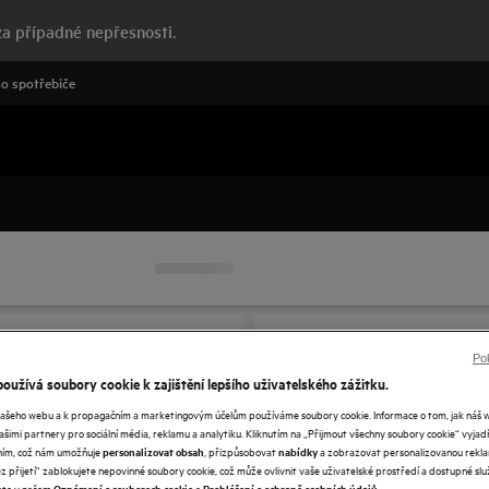
a případné nepřesnosti.
o spotřebiče
Pok
oužívá soubory cookie k zajištění lepšího uživatelského zážitku.
našeho webu a k propagačním a marketingovým účelům používáme soubory cookie. Informace o tom, jak náš 
našimi partnery pro sociální média, reklamu a analytiku. Kliknutím na „Přijmout všechny soubory cookie“ vyjad
váním, což nám umožňuje
, přizpůsobovat
a zobrazovat personalizovanou rekla
personalizovat obsah
nabídky
 přijetí“ zablokujete nepovinné soubory cookie, což může ovlivnit vaše uživatelské prostředí a dostupné služ
ete v našem
a
.
Oznámení o souborech cookie
Prohlášení o ochraně osobních údajů