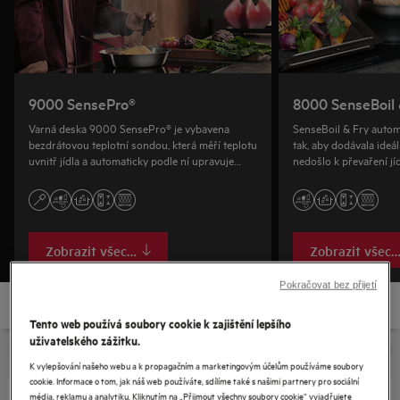
9000 SensePro®
8000 SenseBoil 
Varná deska 9000 SensePro® je vybavena
SenseBoil & Fry autom
bezdrátovou teplotní sondou, která měří teplotu
tak, aby dodávala ideál
uvnitř jídla a automaticky podle ní upravuje
nedošlo k převaření jíd
nastavení varné desky.
Zobrazit všechny
Zobrazit všech
Pokračovat bez přijetí
Tento web používá soubory cookie k zajištění lepšího
uživatelského zážitku.
K vylepšování našeho webu a k propagačním a marketingovým účelům používáme soubory
cookie. Informace o tom, jak náš web používáte, sdílíme také s našimi partnery pro sociální
média, reklamu a analytiku. Kliknutím na „Přijmout všechny soubory cookie“ vyjadřujete