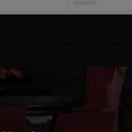
é tipy, porovnejte funkce a najděte myčku, která sedí vašemu ži