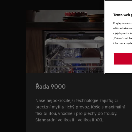
0
z
5
Tento web p
K vylepšování 
sdílíme také s 
s jejich použí
„Pokračovat bez
informace najd
Řada 9000
Naše nejpokročilejší technologie zajišťující
precizní mytí a tichý provoz. Koše s maximální
flexibilitou, vhodné i pro plechy do trouby.
Standardní velikosti i velikosti XXL.