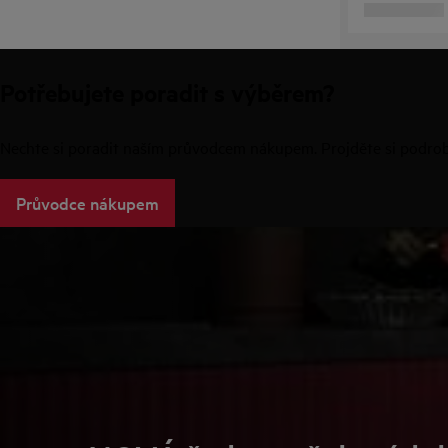
Potřebujete poradit s výběrem?
Nechte si poradit naším průvodcem nákupem. Projděte si podrobn
Průvodce nákupem