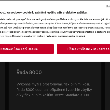
Pok
oužívá soubory cookie k zajištění lepšího uživatelského zážitku.
našeho webu a k propagačním a marketingovým účelům používáme soubory cookie. Informace o tom, jak náš 
našimi partnery pro sociální média, reklamu a analytiku. Kliknutím na „Přijmout všechny soubory cookie“ vyjad
váním, což nám umožňuje
, přizpůsobovat
a zobrazovat personalizovanou rekla
personalizovat obsah
nabídky
 přijetí“ zablokujete nepovinné soubory cookie, což může ovlivnit vaše uživatelské prostředí a dostupné služ
ete v našem
a
.
Oznámení o souborech cookie
Prohlášení o ochraně osobních údajů
Nastavení souborů cookie
Přijmout všechny soubory co
Řada 8000
Výkonné mytí s prostornými, flexibilními koši.
Řada 8000 odstraní připálené i zaschlé zbytky
díky flexibilním košům. Verze Standard a XXL.