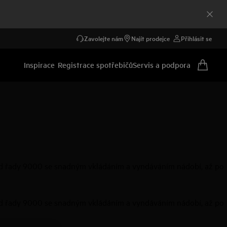
Zavolejte nám
Najít prodejce
Přihlásit se
Inspirace
Registrace spotřebičů
Servis a podpora
: od řady 9000 se snadným vkládáním a vyndáváním nádobí, až po
: od řady 9000 se snadným vkládáním a vyndáváním nádobí, až po