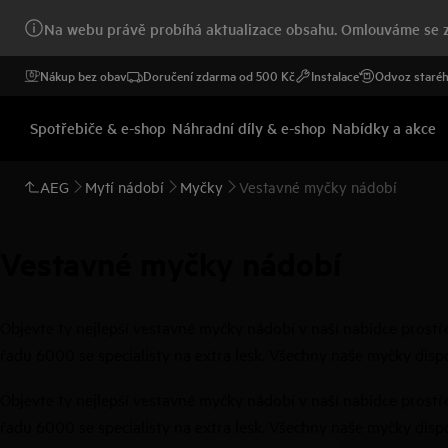
Na webu právě probíhá aktualizace obsahu. Omlouváme se z
Nákup bez obav
Doručení zdarma od 500 Kč
Instalace
Odvoz staréh
Spotřebiče & e-shop
Náhradní díly & e-shop
Nabídky a akce
AEG
Mytí nádobí
Myčky
Vestavné myčky nádobí
Vestavné myčky nádobí
Objevte ty nejlepší vestavné myčky nádobí v naší nabídce prost
řadu 6000 se specialisty na extra lesk. Všechny naše myčky disp
Objevte ty nejlepší vestavné myčky nádobí v naší nabídce prost
řadu 6000 se specialisty na extra lesk. Všechny naše myčky disp