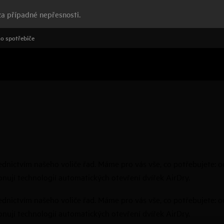
a případné nepřesnosti.
o spotřebiče
řednictvím našeho voliče řad. Máme pro vás vše, co potřebujete
onují technologií automatických otevření dvířek AirDry.
řednictvím našeho voliče řad. Máme pro vás vše, co potřebujete
onují technologií automatických otevření dvířek AirDry.