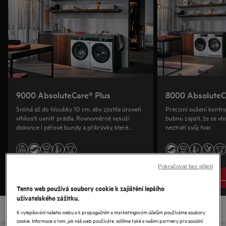
9000 AbsoluteCare® Plus
8000 AbsoluteC
Snímá až do hloubky 10 cm, aby zjistila úroveň
Precizní sušení kont
vlhkosti uvnitř prádla. Rovnoměrně vysuší
bubnu zajistí, že se vl
dokonce i péřové bundy a přikrývky, které
neztratí svůj tvar.
zůstávají nadýchané a hřejivé.
Pokračovat bez přijetí
Zobrazit všechny
Zobrazit všech
Tento web používá soubory cookie k zajištění lepšího
uživatelského zážitku.
K vylepšování našeho webu a k propagačním a marketingovým účelům používáme soubory
cookie. Informace o tom, jak náš web používáte, sdílíme také s našimi partnery pro sociální