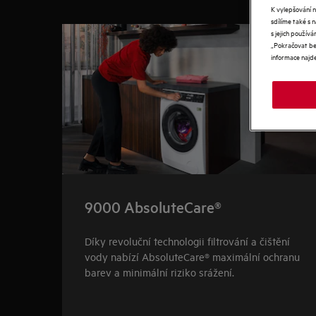
K vylepšování 
0
z
4
sdílíme také s 
s jejich použí
„Pokračovat bez
informace najd
9000 AbsoluteCare®
Díky revoluční technologii filtrování a čištění
vody nabízí AbsoluteCare® maximální ochranu
barev a minimální riziko srážení.