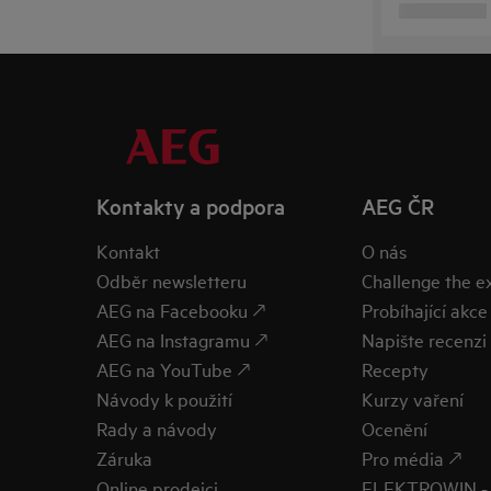
Kontakty a podpora
AEG ČR
Kontakt
O nás
Odběr newsletteru
Challenge the 
AEG na Facebooku 🡕
Probíhající akce
AEG na Instagramu 🡕
Napište recenzi 
AEG na YouTube 🡕
Recepty
Návody k použití
Kurzy vaření
Rady a návody
Ocenění
Záruka
Pro média 🡕
Online prodejci
ELEKTROWIN - 