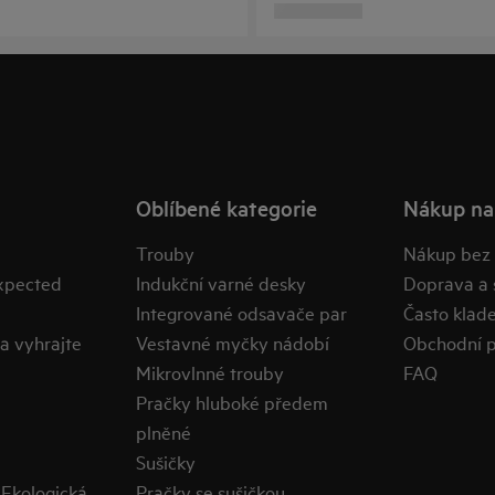
Oblíbené kategorie
Nákup na
Trouby
Nákup bez
expected
Indukční varné desky
Doprava a 
Integrované odsavače par
Často klad
a vyhrajte
Vestavné myčky nádobí
Obchodní 
Mikrovlnné trouby
FAQ
Pračky hluboké předem
plněné
Sušičky
Ekologická
Pračky se sušičkou