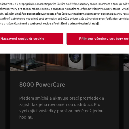
našeho webu a k propagačním a marketingovým účelům používáme soubory cookie. Informace o tom, jak náš 
našimi partnery pro sociální média, reklamu a analytiku. Kliknutím na „Přijmout všechny soubory cookie“ vyjad
váním, což nám umožňuje
, přizpůsobovat
a zobrazovat personalizovanou rekla
personalizovat obsah
nabídky
 přijetí“ zablokujete nepovinné soubory cookie, což může ovlivnit vaše uživatelské prostředí a dostupné služ
ete v našem
a
.
Oznámení o souborech cookie
Prohlášení o ochraně osobních údajů
Nastavení souborů cookie
Přijmout všechny soubory co
8000 PowerCare
Předem smíchá a aktivuje prací prostředek a
zajistí tak jeho rovnoměrnou distribuci. Pro
vynikající výsledky praní za méně než jednu
hodinu.