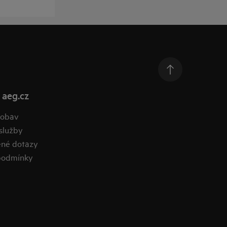
 aeg.cz
 obav
služby
ené dotazy
podmínky