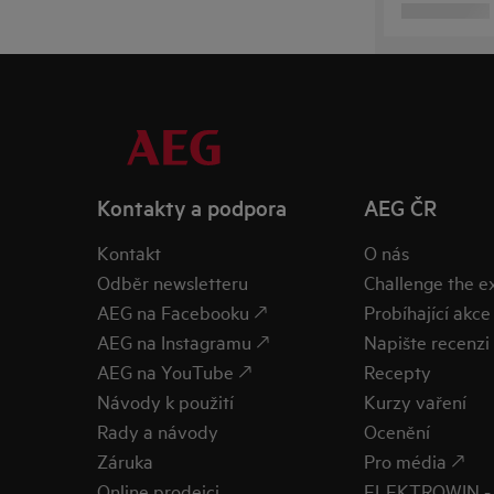
Kontakty a podpora
AEG ČR
Kontakt
O nás
Odběr newsletteru
Challenge the 
AEG na Facebooku 🡕
Probíhající akce
AEG na Instagramu 🡕
Napište recenzi 
AEG na YouTube 🡕
Recepty
Návody k použití
Kurzy vaření
Rady a návody
Ocenění
Záruka
Pro média 🡕
Online prodejci
ELEKTROWIN - 