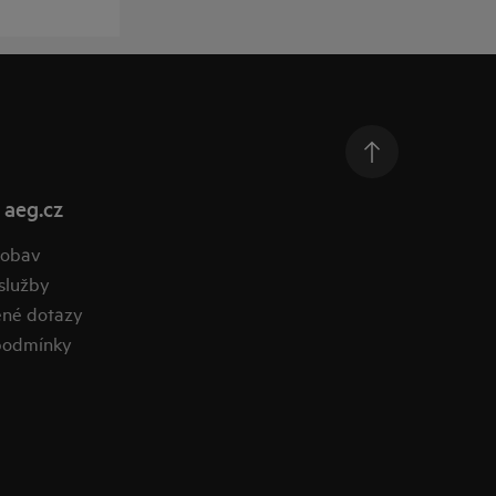
 aeg.cz
 obav
služby
ené dotazy
podmínky