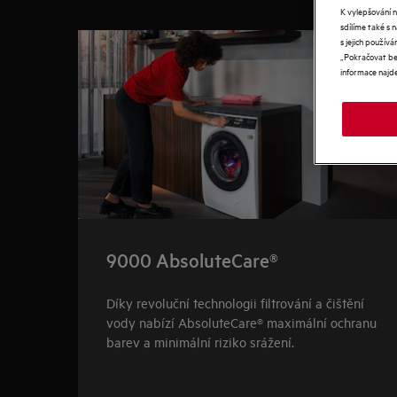
K vylepšování 
0
z
4
sdílíme také s 
s jejich použí
„Pokračovat bez
informace najd
9000 AbsoluteCare®
Díky revoluční technologii filtrování a čištění
vody nabízí AbsoluteCare® maximální ochranu
barev a minimální riziko srážení.