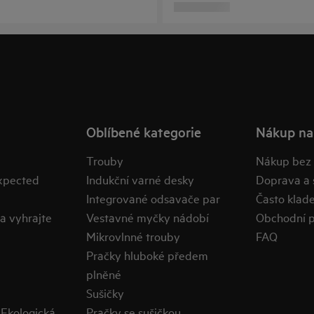
Oblíbené kategorie
Nákup na
Trouby
Nákup bez
expected
Indukční varné desky
Doprava a 
Integrované odsavače par
Často klad
a vyhrajte
Vestavné myčky nádobí
Obchodní 
Mikrovlnné trouby
FAQ
Pračky hluboké předem
plněné
Sušičky
Ekologická
Pračky se sušičkou