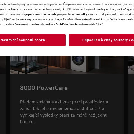
našeho webu a k propagačním a marketingovým účelům používáme soubory cookie. Informace o tom, jak náš 
našimi partnery pro sociální média, reklamu a analytiku. Kliknutím na „Přijmout všechny soubory cookie“ vyjad
váním, což nám umožňuje
, přizpůsobovat
a zobrazovat personalizovanou rekla
personalizovat obsah
nabídky
 přijetí“ zablokujete nepovinné soubory cookie, což může ovlivnit vaše uživatelské prostředí a dostupné služ
ete v našem
a
.
Oznámení o souborech cookie
Prohlášení o ochraně osobních údajů
Nastavení souborů cookie
Přijmout všechny soubory co
8000 PowerCare
Předem smíchá a aktivuje prací prostředek a
zajistí tak jeho rovnoměrnou distribuci. Pro
vynikající výsledky praní za méně než jednu
hodinu.