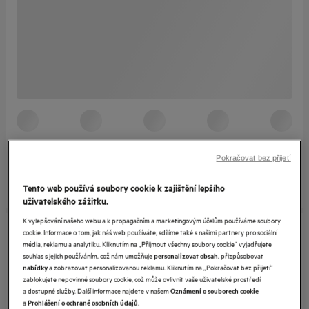
Pokračovat bez přijetí
Tento web používá soubory cookie k zajištění lepšího
uživatelského zážitku.
K vylepšování našeho webu a k propagačním a marketingovým účelům používáme soubory
cookie. Informace o tom, jak náš web používáte, sdílíme také s našimi partnery pro sociální
média, reklamu a analytiku. Kliknutím na „Přijmout všechny soubory cookie“ vyjadřujete
souhlas s jejich používáním, což nám umožňuje
, přizpůsobovat
personalizovat obsah
a zobrazovat personalizovanou reklamu. Kliknutím na „Pokračovat bez přijetí“
nabídky
zablokujete nepovinné soubory cookie, což může ovlivnit vaše uživatelské prostředí
a dostupné služby. Další informace najdete v našem
Oznámení o souborech cookie
a
.
Prohlášení o ochraně osobních údajů