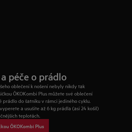
 a péče o prádlo
ašeho oblečení k nošení nebyly nikdy tak
ušičkou ÖKOKombi Plus můžete své oblečení
é prádlo do šatníku v rámci jediného cyklu.
vyperete a usušíte až 6 kg prádla (asi 24 košil)
ečnějších teplotách.
ičkou ÖKOKombi Plus