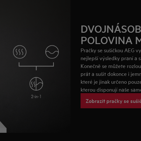
DVOJNÁSOB
POLOVINA 
Pračky se sušičkou AEG vyu
nejlepší výsledky praní a
Konečně se můžete rozlouč
prát a sušit dokonce i jem
které je jinak určeno pouze
kterou disponují naše sam
Zobrazit pračky se suš