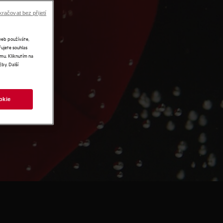
račovat bez přijetí
web používáte,
řujete souhlas
mu. Kliknutím na
by. Další
okie