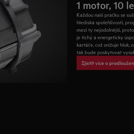
1 motor, 10 l
Každou naši pračku se suš
hlediska spolehlivosti, pr
mezi ty nejodolnější, prot
je tichý a energeticky ús
kartáče, což snižuje hluk, 
tak bude poskytovat vysok
Zjistit více o prodlouž