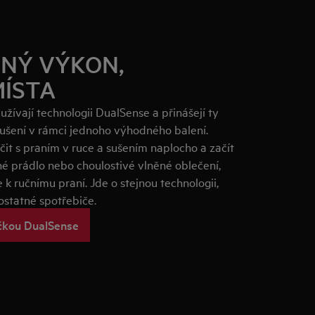
NÝ VÝKON,
MÍSTA
žívají technologii DualSense a přinášejí ty
 sušení v rámci jednoho výhodného balení.
it s praním v ruce a sušením naplocho a začít
né prádlo nebo choulostivé vlněné oblečení,
 k ručnímu praní. Jde o stejnou technologii,
ostatné spotřebiče.
ičkou DualSense