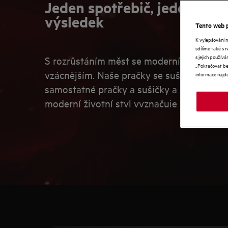
Jeden spotřebič, jeden pro
výsledek
Tento web p
K vylepšování 
sdílíme také s 
s jejich použí
S rozrůstáním měst se moderní byty zmenšu
„Pokračovat bez
vzácnějším. Naše pračky se sušičkou 2 v 1 
informace najd
samostatné pračky a sušičky a ušetří vám 
moderní životní styl vyznačuje rychlým te
sušením v rámci jednoho programu.