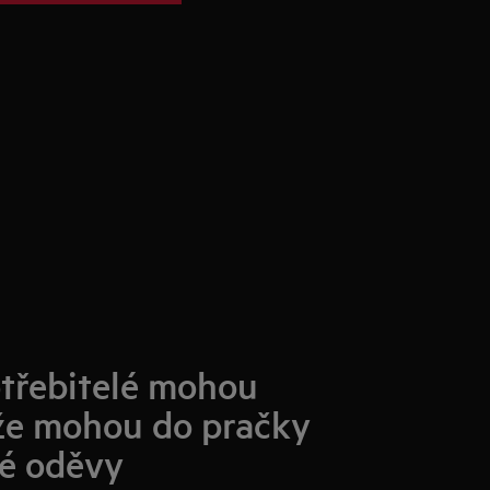
třebitelé mohou
že mohou do pračky
né oděvy