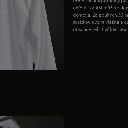
Profesionální prádelny po
oděvů. Nyní si můžete dop
domova. Za pouhých 30 mi
sušičkou uvolní vlákna a o
dokonce žehlit vůbec nemu