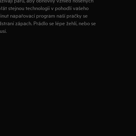
užívají páru, aby obnovily vzhled nošených
řát stejnou technologii v pohodlí vašeho
nut napařovací program naší pračky se
dstraní zápach. Prádlo se lépe žehlí, nebo se
sí.