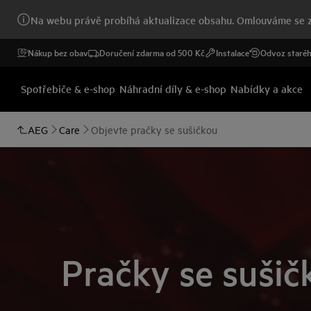
Na webu právě probíhá aktualizace obsahu. Omlouváme se z
Nákup bez obav
Doručení zdarma od 500 Kč
Instalace
Odvoz staréh
Spotřebiče & e-shop
Náhradní díly & e-shop
Nabídky a akce
AEG
Care
Objevte pračky se sušičkou
Pračky se suši