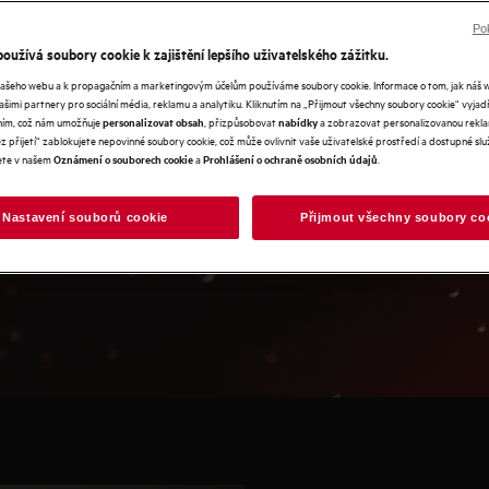
gram, jeden dokonalý
Pok
oužívá soubory cookie k zajištění lepšího uživatelského zážitku.
našeho webu a k propagačním a marketingovým účelům používáme soubory cookie. Informace o tom, jak náš 
našimi partnery pro sociální média, reklamu a analytiku. Kliknutím na „Přijmout všechny soubory cookie“ vyjad
váním, což nám umožňuje
, přizpůsobovat
a zobrazovat personalizovanou rekla
personalizovat obsah
nabídky
jí a prostor se stává stále
 přijetí“ zablokujete nepovinné soubory cookie, což může ovlivnit vaše uživatelské prostředí a dostupné služ
jsou stejně kvalitní jako
ete v našem
a
.
Oznámení o souborech cookie
Prohlášení o ochraně osobních údajů
cenný prostor. A protože se
mpem, ušetříte čas praním a
Nastavení souborů cookie
Přijmout všechny soubory co