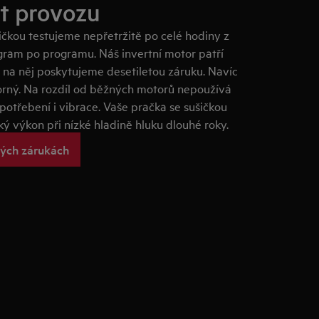
et provozu
ičkou testujeme nepřetržitě po celé hodiny z
ogram po programu. Náš invertní motor patří
o na něj poskytujeme desetiletou záruku. Navíc
porný. Na rozdíl od běžných motorů nepoužívá
opotřebení i vibrace. Vaše pračka se sušičkou
ý výkon při nízké hladině hluku dlouhé roky.
ených zárukách