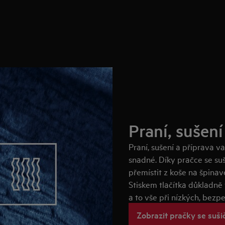
Praní, sušení
Praní, sušení a příprava v
snadné. Díky pračce se s
přemístit z koše na špinav
Stiskem tlačítka důkladně 
a to vše při nízkých, bezp
Zobrazit pračky se suš