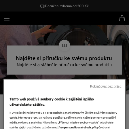
Doručení zdarma od 500 Kč
Najděte si příručku ke svému produktu
Najděte si a stáhněte příručku ke svému produktu.
Pokračovat bez přijetí
Tento web používá soubory cookie k zajištění lepšího
Stáhněte si návody k
uživatelského zážitku.
K vylepšování našeho webu a k propagačním a marketingovým účelům používáme soubory
použití
cookie. Informace o tom, jak náš web používáte, sdílíme také s našimi partnery pro sociální
média, reklamu a analytiku. Kliknutím na „Přijmout všechny soubory cookie“ vyjadřujete
souhlas s jejich používáním, což nám umožňuje
, přizpůsobovat
personalizovat obsah