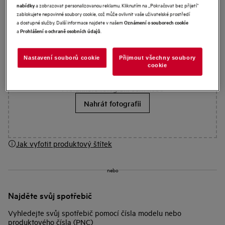
Vyhledejte návod k použití vašeho spotřebiče
AEG.
a zobrazovat personalizovanou reklamu. Kliknutím na „Pokračovat bez přijetí“
nabídky
zablokujete nepovinné soubory cookie, což může ovlivnit vaše uživatelské prostředí
a dostupné služby. Další informace najdete v našem
Oznámení o souborech cookie
Jak vyfotit produktový štítek
a
.
Prohlášení o ochraně osobních údajů
Nastavení souborů cookie
Přijmout všechny soubory
cookie
Přetáhněte fotografii sem nebo
Nahrát fotografii
Jak vyfotit produktový štítek
nebo
Najděte svůj spotřebič
Vyhledejte svůj spotřebič pomocí čísla modelu nebo
produktového čísla (PNC)