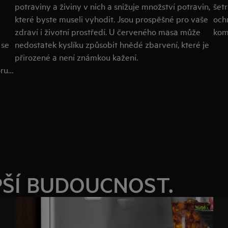
potraviny a živiny v nich a snižuje množství potravin,
šetr
které byste museli vyhodit. Jsou prospěšné pro vaše
ochr
zdraví i životní prostředí. U červeného masa může
kom
 se
nedostatek kyslíku způsobit hnědé zbarvení, které je
přirozené a není známkou kažení.
oru
ny
PŠÍ BUDOUCNOST.