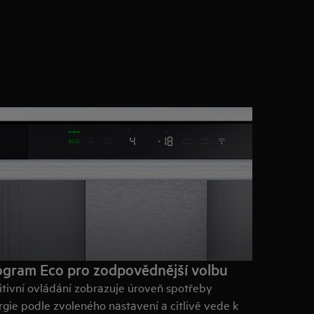
ogram Eco pro zodpovědnější volbu
uitivní ovládání zobrazuje úroveň spotřeby
rgie podle zvoleného nastavení a citlivě vede k