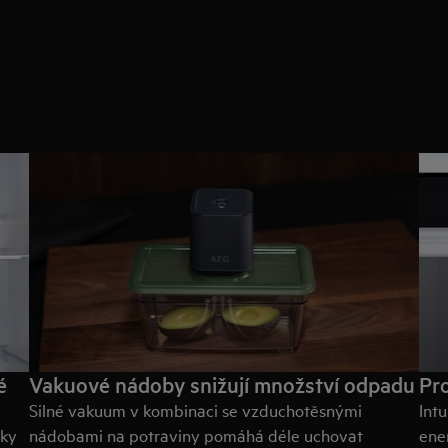
é
Vakuové nádoby snižují množství odpadu
Pr
Silné vakuum v kombinaci se vzduchotěsnými
Int
íky
nádobami na potraviny pomáhá déle uchovat
ene