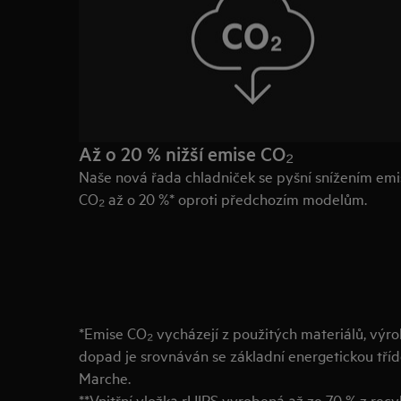
Až o 20 % nižší emise CO₂
Naše nová řada chladniček se pyšní snížením emi
CO₂ až o 20 %* oproti předchozím modelům.
*Emise CO₂ vycházejí z použitých materiálů, výro
dopad je srovnáván se základní energetickou tříd
Marche.
**Vnitřní vložka rHIPS vyrobená až ze 70 % z rec