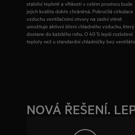
stabilní teplotě a vlhkosti v celém prostoru bude
jejich kvalita dobře chráněná. Pokročilá cirkulace
vzduchu ventilačními otvory na zadní stěně
umožňuje aktivní šíření chladného vzduchu, který
dostane do každého rohu. O 40 % lepší rozložení
teploty než u standardní chladničky bez ventilát
zajišťuje správné chlazení každé uložené potravi
bez ohledu na to, kde je umístěna.
NOVÁ ŘEŠENÍ. LE