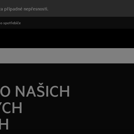
a případné nepřesnosti.
o spotřebiče
 O NAŠICH
ÝCH
H