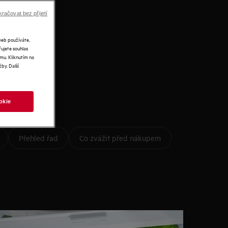
račovat bez přijetí
web používáte,
řujete souhlas
mu. Kliknutím na
by. Další
okie
Přehled řad
Co zvážit před nákupem