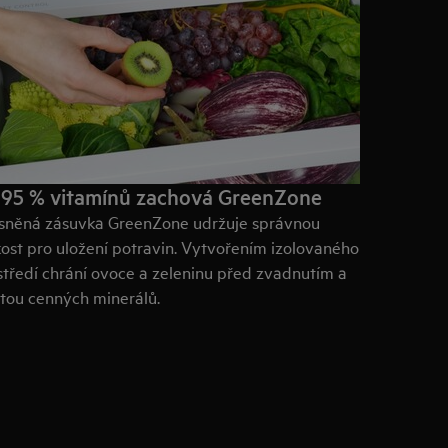
 95 % vitamínů zachová GreenZone
sněná zásuvka GreenZone udržuje správnou
kost pro uložení potravin. Vytvořením izolovaného
středí chrání ovoce a zeleninu před zvadnutím
a
átou cenných minerálů.