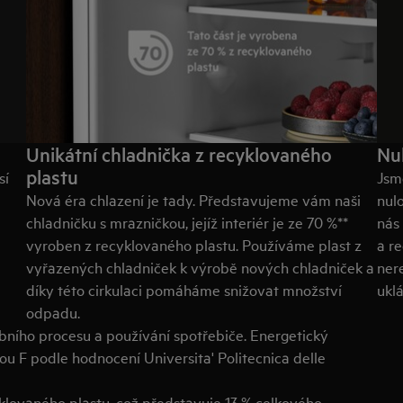
Unikátní chladnička z recyklovaného
Nu
plastu
sí
Jsme
Nová éra chlazení je tady. Představujeme vám naši
nul
chladničku s mrazničkou, jejíž interiér je ze 70 %**
nás 
vyroben z recyklovaného plastu. Používáme plast z
a r
vyřazených chladniček k výrobě nových chladniček a
ner
díky této cirkulaci pomáháme snižovat množství
ukl
odpadu.
bního procesu a používání spotřebiče. Energetický
ou F podle hodnocení Universita' Politecnica delle
yklovaného plastu, což představuje 13 % celkového