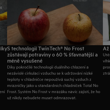
íky
S technologií TwinTech® No Frost
Až
zůstávají potraviny o 60 % šťavnatější a
Utě
méně vysušené
vlh
Díky pokročilé technologii duálního chlazení a
pro
nezávislé cirkulaci vzduchu se k udržování nízké
ztr
teploty v chladničce nepoužívá suchý vzduch z
mrazničky jako u standardních chladniček Total No
ení
Frost. Systém No Frost v mrazáku navíc zajistí, že ho
už nikdy nebudete muset odmrazovat.