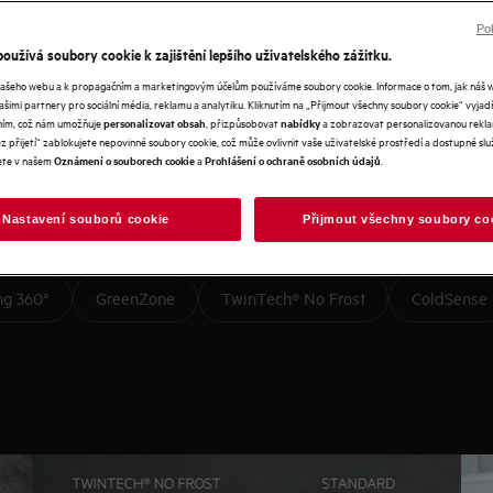
ravé stravování snadné a
Pok
oužívá soubory cookie k zajištění lepšího uživatelského zážitku.
 záleží, tj. kvalitu potravin, vaše
našeho webu a k propagačním a marketingovým účelům používáme soubory cookie. Informace o tom, jak náš 
jí potraviny trojím způsobem pro
našimi partnery pro sociální média, reklamu a analytiku. Kliknutím na „Přijmout všechny soubory cookie“ vyjad
teplotu, správnou vlhkost a
váním, což nám umožňuje
, přizpůsobovat
a zobrazovat personalizovanou rekla
personalizovat obsah
nabídky
 přijetí“ zablokujete nepovinné soubory cookie, což může ovlivnit vaše uživatelské prostředí a dostupné služ
ete v našem
a
.
Oznámení o souborech cookie
Prohlášení o ochraně osobních údajů
Nastavení souborů cookie
Přijmout všechny soubory co
ng 360°
GreenZone
TwinTech® No Frost
ColdSense