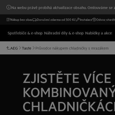
Na webu právě probíhá aktualizace obsahu. Omlouváme se z
Nákup bez obav
Doručení zdarma od 500 Kč
Instalace
Odvoz staréh
Spotřebiče & e-shop
Náhradní díly & e-shop
Nabídky a akce
AEG
Taste
Průvodce nákupem chladničky s mrazákem
ZJISTĚTE VÍCE
KOMBINOVAN
CHLADNIČKÁC