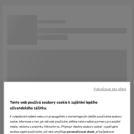
Pokračovat bez přijetí
Tento web používá soubory cookie k zajištění lepšího
uživatelského zážitku.
K vylepšování našeho webu a k propagačním a marketingovým účelům používáme soubory
cookie. Informace o tom, jak náš web používáte, sdílíme také s našimi partnery pro sociální
média, reklamu a analytiku. Kliknutím na „Přijmout všechny soubory cookie“ vyjadřujete
souhlas s jejich používáním, což nám umožňuje
, přizpůsobovat
personalizovat obsah