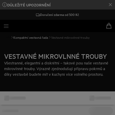
DŮLEŽITÉ UPOZORNĚNÍ
Doručení zdarma od 500 Kč
Kompaktní vestavná řada
Vestavné mikrovlnné trouby
VESTAVNÉ MIKROVLNNÉ TROUBY
Všestranné, elegantní a diskrétní – takové jsou naše vestavné
mikrovlnné trouby. Výrazně zjednodušují přípravu pokrmů a
díky vestavbě budete mít v kuchyni více volného prostoru.