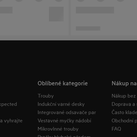
Oblíbené kategorie
Nákup na
Trouby
Nákup bez
expected
Indukční varné desky
Doprava a 
Integrované odsavače par
Často klad
a vyhrajte
Vestavné myčky nádobí
Obchodní 
Mikrovlnné trouby
FAQ
Pračky hluboké předem