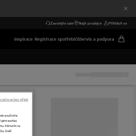
Zavolejte nám
Najít prodejce
Přihlásit se
Inspirace
Registrace spotřebičů
Servis a podpora
račovat bez přijetí
web používáte,
řujete souhlas
mu. Kliknutím na
by. Další