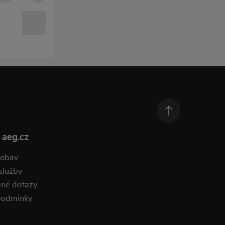
 aeg.cz
 obav
služby
ené dotazy
podmínky