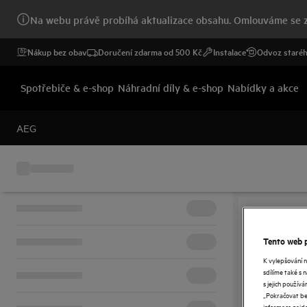
Na webu právě probíhá aktualizace obsahu. Omlouváme se z
Nákup bez obav
Doručení zdarma od 500 Kč
Instalace
Odvoz staréh
Spotřebiče & e-shop
Náhradní díly & e-shop
Nabídky a akce
AEG
Tento web p
K vylepšování 
sdílíme také s 
s jejich použí
„Pokračovat bez
informace najd