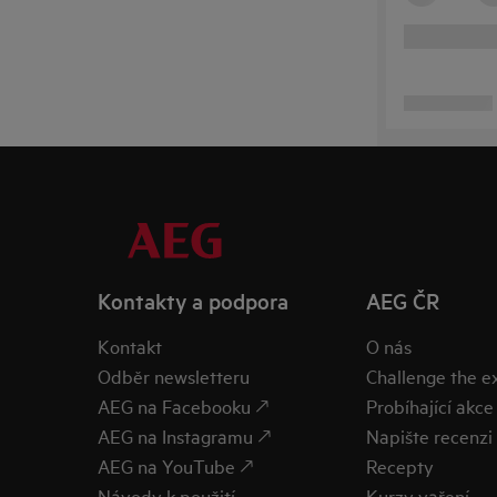
Kontakty a podpora
AEG ČR
Kontakt
O nás
Odběr newsletteru
Challenge the 
AEG na Facebooku 🡕
Probíhající akce
AEG na Instagramu 🡕
Napište recenzi 
AEG na YouTube 🡕
Recepty
Návody k použití
Kurzy vaření