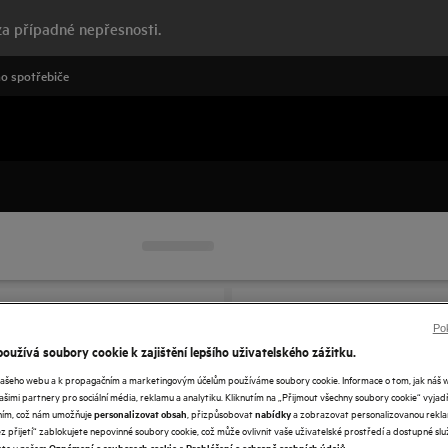
a případné nepřesnosti.
o spotřebiče
Pok
oužívá soubory cookie k zajištění lepšího uživatelského zážitku.
našeho webu a k propagačním a marketingovým účelům používáme soubory cookie. Informace o tom, jak náš 
našimi partnery pro sociální média, reklamu a analytiku. Kliknutím na „Přijmout všechny soubory cookie“ vyjad
váním, což nám umožňuje
, přizpůsobovat
a zobrazovat personalizovanou rekla
personalizovat obsah
nabídky
 přijetí“ zablokujete nepovinné soubory cookie, což může ovlivnit vaše uživatelské prostředí a dostupné služ
ete v našem
a
.
Oznámení o souborech cookie
Prohlášení o ochraně osobních údajů