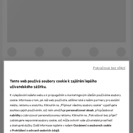
Pokračovat bez přijetí
Tento web používá soubory cookie k zajištění lepšího
uživatelského zážitku.
K vylepšování našeho webu a k propagačním a marketingovým účelům používáme soubory
cookie. Informace o tom, jak náš web používáte, sdílíme také s našimi partnery pro sociální
média, reklamu a analytiku. Kliknutím na „Přijmout všechny soubory cookie“ vyjadřujete
souhlas s jejich používáním, což nám umožňuje
, přizpůsobovat
personalizovat obsah
a zobrazovat personalizovanou reklamu. Kliknutím na „Pokračovat bez přijetí“
nabídky
zablokujete nepovinné soubory cookie, což může ovlivnit vaše uživatelské prostředí
a dostupné služby. Další informace najdete v našem
Oznámení o souborech cookie
a
.
Prohlášení o ochraně osobních údajů