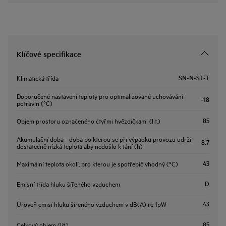
Klíčové specifikace
SN-N-ST-T
Klimatická třída
Doporučené nastavení teploty pro optimalizované uchovávání
-18
potravin (°C)
85
Objem prostoru označeného čtyřmi hvězdičkami (lit.)
Akumulační doba - doba po kterou se při výpadku provozu udrží
8.7
dostatečně nízká teplota aby nedošlo k tání (h)
43
Maximální teplota okolí, pro kterou je spotřebič vhodný (°C)
D
Emisní třída hluku šířeného vzduchem
43
Úroveň emisí hluku šířeného vzduchem v dB(A) re 1pW
85
Celkový objem (lit.)