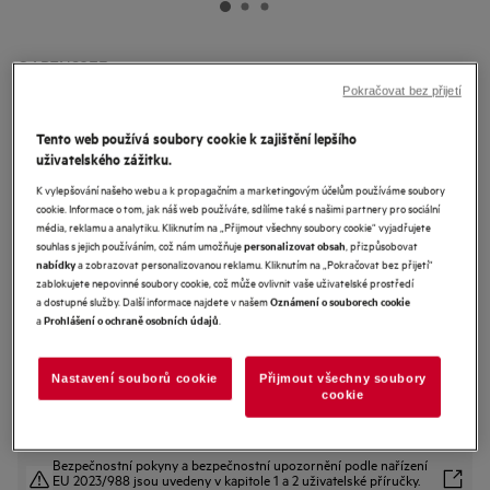
OAB7N82EF
Vestavná šuplíková mraznička No
Pokračovat bez přijetí
Frost
Tento web používá soubory cookie k zajištění lepšího
3.8 (12)
uživatelského zážitku.
K vylepšování našeho webu a k propagačním a marketingovým účelům používáme soubory
Informační list výrobku
cookie. Informace o tom, jak náš web používáte, sdílíme také s našimi partnery pro sociální
Benefity
média, reklamu a analytiku. Kliknutím na „Přijmout všechny soubory cookie“ vyjadřujete
Technologie No Frost zajišťuje, že se v mrazničce netvoří námraza.
souhlas s jejich používáním, což nám umožňuje
, přizpůsobovat
personalizovat obsah
No Frost – technologie zabraňující tvorbě námrazy.
a zobrazovat personalizovanou reklamu. Kliknutím na „Pokračovat bez přijetí“
nabídky
Udržujte potraviny čerstvé a vytvořte si více prostoru se SpaceSmart
zablokujete nepovinné soubory cookie, což může ovlivnit vaše uživatelské prostředí
Combo.
a dostupné služby. Další informace najdete v našem
Oznámení o souborech cookie
a
.
Prohlášení o ochraně osobních údajů
Nastavení souborů cookie
Přijmout všechny soubory
cookie
Bezpečnostní pokyny a bezpečnostní upozornění podle nařízení
EU 2023/988 jsou uvedeny v kapitole 1 a 2 uživatelské příručky.