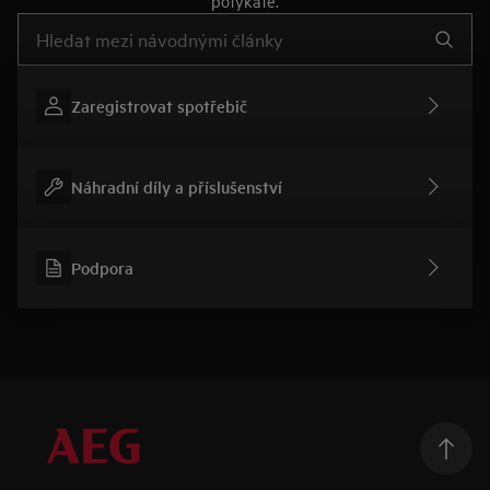
potýkáte.
Pro vyhledávání v článcích technické podpory začněte psát
Zaregistrovat spotřebič
Náhradní díly a příslušenství
Podpora