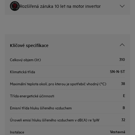
Rozšířená záruka 10 let na motor invertor
Klíčové specifikace
310
Celkový objem (lit.)
SN-N-ST
Klimatická třída
38
Maximální teplota okolí, pro kterou je spotřebič vhodný (°C)
E
Třída energetické účinnosti
B
Emisní třída hluku šířeného vzduchem
32
Úroveň emisí hluku šířeného vzduchem v dB(A) re 1pW
Vestavná
Instalace