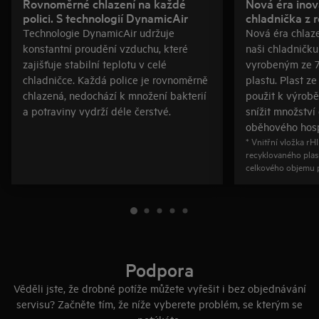
Rovnoměrné chlazení na každé
Nová éra inov
polici. S technologií DynamicAir
chladnička z 
Technologie DynamicAir udržuje
Nová éra chlaze
konstantní proudění vzduchu, které
naši chladničku
zajišťuje stabilní teplotu v celé
vyrobeným ze 7
chladničce. Každá police je rovnoměrně
plastu. Plast ze
chlazená, nedochází k množení bakterií
použit k výrob
a potraviny vydrží déle čerstvé.
snížit množstv
oběhového hosp
* Vnitřní vložka rH
recyklovaného plas
celkového objemu p
Podpora
Věděli jste, že drobné potíže můžete vyřešit i bez objednávání
servisu? Začněte tím, že níže vyberete problém, se kterým se