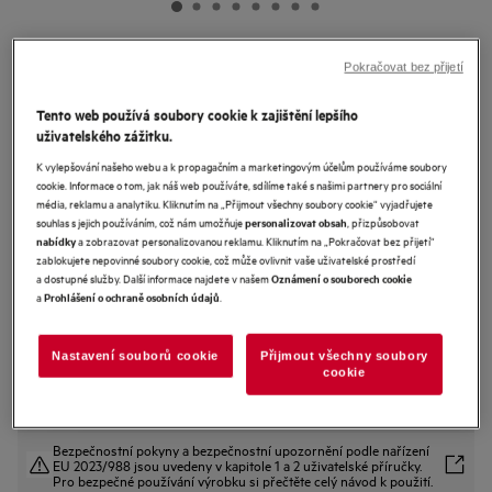
TK6DS181EC
Pokračovat bez přijetí
Vestavná chladnička monoklimatická
Tento web používá soubory cookie k zajištění lepšího
uživatelského zážitku.
5 (2)
K vylepšování našeho webu a k propagačním a marketingovým účelům používáme soubory
cookie. Informace o tom, jak náš web používáte, sdílíme také s našimi partnery pro sociální
Informační list výrobku
média, reklamu a analytiku. Kliknutím na „Přijmout všechny soubory cookie“ vyjadřujete
Benefity
souhlas s jejich používáním, což nám umožňuje
, přizpůsobovat
personalizovat obsah
Chladnička 6000 DynamicAir udržuje přesné a stabilní teploty.
a zobrazovat personalizovanou reklamu. Kliknutím na „Pokračovat bez přijetí“
nabídky
Stabilní teplota a chladný vzduch na každé polici, s DynamicAir.
zablokujete nepovinné soubory cookie, což může ovlivnit vaše uživatelské prostředí
Vnitřní obložení chladničky je vyrobeno ze 70 % z recyklovaného plastu.
a dostupné služby. Další informace najdete v našem
Oznámení o souborech cookie
a
.
Prohlášení o ochraně osobních údajů
Nastavení souborů cookie
Přijmout všechny soubory
cookie
Bezpečnostní pokyny a bezpečnostní upozornění podle nařízení
EU 2023/988 jsou uvedeny v kapitole 1 a 2 uživatelské příručky.
Pro bezpečné používání výrobku si přečtěte celý návod k použití.