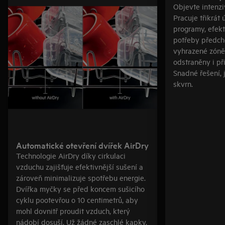
Objevte intenzi
Pracuje třikrát 
programy, efek
potřeby předch
vyhrazené zóně
odstraněny i př
Snadné řešení, 
skvrn.
Automatické otevření dvířek AirDry
Technologie AirDry díky cirkulaci
vzduchu zajišťuje efektivnější sušení a
zároveň minimalizuje spotřebu energie.
Dvířka myčky se před koncem sušicího
cyklu pootevřou o 10 centimetrů, aby
mohl dovnitř proudit vzduch, který
nádobí dosuší. Už žádné zaschlé kapky.