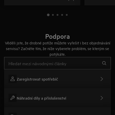
Podpora
Věděli jste, že drobné potíže můžete vyřešit i bez objednávání
servisu? Začněte tím, že níže vyberete problém, se kterým se
potýkáte.
Pro vyhledávání v článcích technické podpory začněte psát
Zaregistrovat spotřebič
Náhradní díly a příslušenství