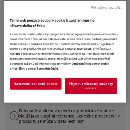
Pokračovat bez přijetí
FSK93718P
Tento web používá soubory cookie k zajištění lepšího
Vestavná myčka nádobí 8000
uživatelského zážitku.
SprayZone
K vylepšování našeho webu a k propagačním a marketingovým účelům používáme soubory
cookie. Informace o tom, jak náš web používáte, sdílíme také s našimi partnery pro sociální
4.8 (75)
média, reklamu a analytiku. Kliknutím na „Přijmout všechny soubory cookie“ vyjadřujete
souhlas s jejich používáním, což nám umožňuje
, přizpůsobovat
personalizovat obsah
Informační list výrobku
a zobrazovat personalizovanou reklamu. Kliknutím na „Pokračovat bez přijetí“
nabídky
Benefity
zablokujete nepovinné soubory cookie, což může ovlivnit vaše uživatelské prostředí
Technologie AirDry zajistí přirozené sušení nádobí.
a dostupné služby. Další informace najdete v našem
Oznámení o souborech cookie
Systém SatelliteClean® nabízí až třikrát lepší pokrytí. K účinnému umytí.
a
.
Prohlášení o ochraně osobních údajů
Vnitřní osvětlení vám usnadní přehled i manipulaci s nádobím.
Nastavení souborů cookie
Přijmout všechny soubory
cookie
Bezpečnostní pokyny a bezpečnostní upozornění podle nařízení
EU 2023/988 jsou uvedeny v kapitole 1 a 2 uživatelské příručky.
Pro bezpečné používání výrobku si přečtěte celý návod k použití.
Fotografie a videa v galerii na produktové stránce
slouží jako vizuální reference. Skutečné provedení
produktu se může v detailech lišit.