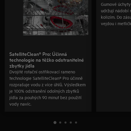
Gumové úchyty 
udržují nádobí 
kolizím. Do zás
vejdou i metlič
SatelliteClean® Pro: Účinná
technologie na těžko odstranitelné
zbytky jídla
Dvojité rotační ostřikovací rameno
technologie SatelliteClean® Pro účinně
rozprašuje vodu z více úhlů. Výsledkem
je 100% odstranění odolných zbytků
jídla za pouhých 90 minut bez použití
vody navíc.