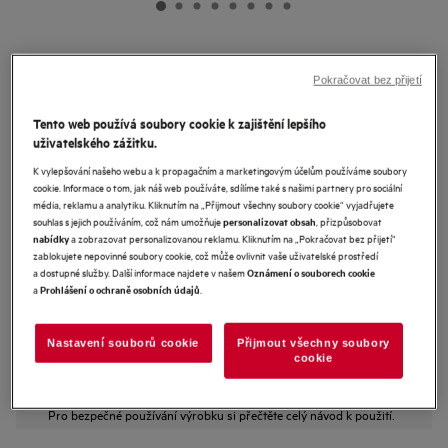
NG82IA20SK
Vestavná myčka nádobí Favorit
Pokračovat bez přijetí
8000
Tento web používá soubory cookie k zajištění lepšího
4.9 (20)
uživatelského zážitku.
K vylepšování našeho webu a k propagačním a marketingovým účelům používáme soubory
Informační list výrobku
cookie. Informace o tom, jak náš web používáte, sdílíme také s našimi partnery pro sociální
Benefity
média, reklamu a analytiku. Kliknutím na „Přijmout všechny soubory cookie“ vyjadřujete
Výkonné a účinné mytí odstraňuje připečené nebo zaschlé potraviny.
souhlas s jejich používáním, což nám umožňuje
, přizpůsobovat
personalizovat obsah
SatelliteClean® Pro: Účinně odstraňuje zaschlé a připečené zbytky jídla
a zobrazovat personalizovanou reklamu. Kliknutím na „Pokračovat bez přijetí“
nabídky
Všestranné koše EasyFlex Plus s úchyty SoftGrip na sklenice.
zablokujete nepovinné soubory cookie, což může ovlivnit vaše uživatelské prostředí
a dostupné služby. Další informace najdete v našem
Oznámení o souborech cookie
a
.
Prohlášení o ochraně osobních údajů
Nastavení souborů cookie
Přijmout všechny soubory
cookie
Bezpečnostní pokyny a bezpečnostní upozornění podle nařízení
EU 2023/988 jsou uvedeny v kapitole 1 a 2 uživatelské příručky.
Pro bezpečné používání výrobku si přečtěte celý návod k použití.