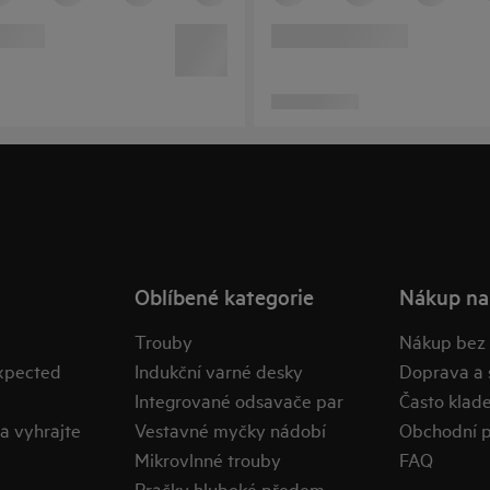
Oblíbené kategorie
Nákup na
Trouby
Nákup bez
expected
Indukční varné desky
Doprava a 
Integrované odsavače par
Často klad
a vyhrajte
Vestavné myčky nádobí
Obchodní 
Mikrovlnné trouby
FAQ
Pračky hluboké předem