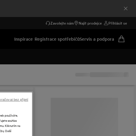
Zavolejte nám
Najít prodejce
Přihlásit se
Inspirace
Registrace spotřebičů
Servis a podpora
račovat bez přijetí
web používáte,
řujete souhlas
mu. Kliknutím na
by. Další