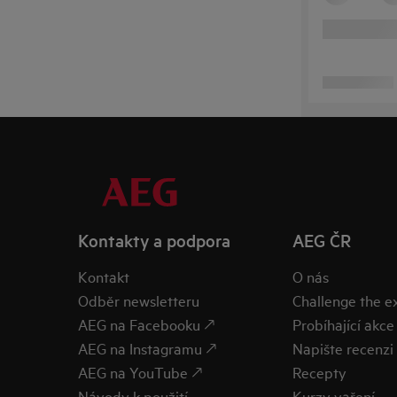
Kontakty a podpora
AEG ČR
Kontakt
O nás
Odběr newsletteru
Challenge the 
AEG na Facebooku 🡕
Probíhající akce
AEG na Instagramu 🡕
Napište recenzi 
AEG na YouTube 🡕
Recepty
Návody k použití
Kurzy vaření