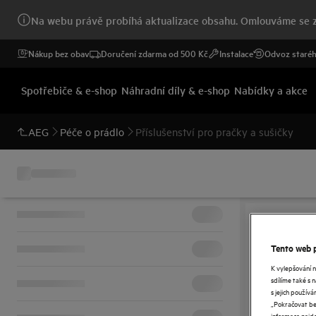
Na webu právě probíhá aktualizace obsahu. Omlouváme se z
Nákup bez obav
Doručení zdarma od 500 Kč
Instalace
Odvoz staréh
Spotřebiče & e-shop
Náhradní díly & e-shop
Nabídky a akce
AEG
Péče o prádlo
Příslušenství pro pračky a sušičky
Tento web p
K vylepšování 
sdílíme také s 
s jejich použí
„Pokračovat bez
informace najd