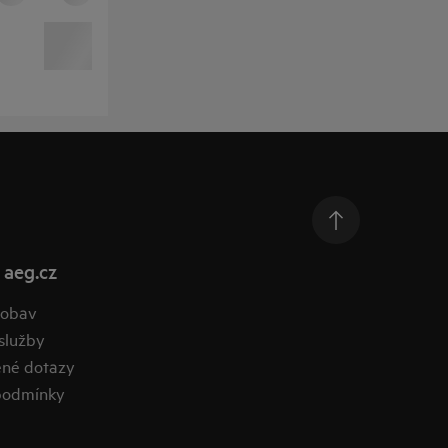
 aeg.cz
 obav
služby
ené dotazy
podmínky