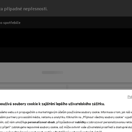
a případné nepřesnosti.
o spotřebiče
Pok
oužívá soubory cookie k zajištění lepšího uživatelského zážitku.
našeho webu a k propagačním a marketingovým účelům používáme soubory cookie. Informace o tom, jak náš 
našimi partnery pro sociální média, reklamu a analytiku. Kliknutím na „Přijmout všechny soubory cookie“ vyjad
váním, což nám umožňuje
, přizpůsobovat
a zobrazovat personalizovanou rekla
personalizovat obsah
nabídky
 přijetí“ zablokujete nepovinné soubory cookie, což může ovlivnit vaše uživatelské prostředí a dostupné služ
ete v našem
a
.
Oznámení o souborech cookie
Prohlášení o ochraně osobních údajů