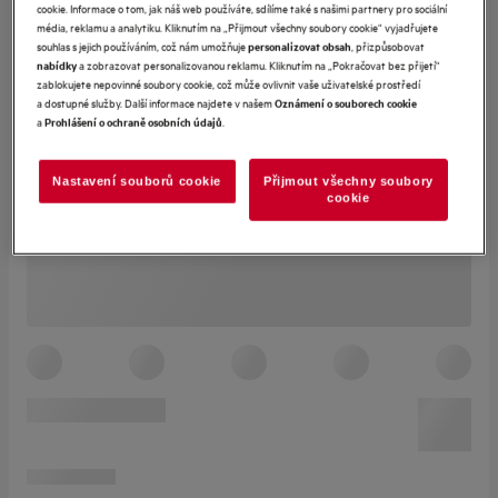
cookie. Informace o tom, jak náš web používáte, sdílíme také s našimi partnery pro sociální
média, reklamu a analytiku. Kliknutím na „Přijmout všechny soubory cookie“ vyjadřujete
souhlas s jejich používáním, což nám umožňuje
, přizpůsobovat
personalizovat obsah
a zobrazovat personalizovanou reklamu. Kliknutím na „Pokračovat bez přijetí“
nabídky
zablokujete nepovinné soubory cookie, což může ovlivnit vaše uživatelské prostředí
a dostupné služby. Další informace najdete v našem
Oznámení o souborech cookie
a
.
Prohlášení o ochraně osobních údajů
Nastavení souborů cookie
Přijmout všechny soubory
cookie