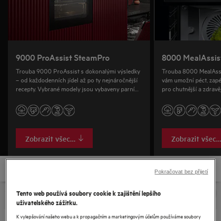
9000 ProAssist SteamPro
8000 MealAssis
Trouba 9000 ProAssist s dokonalými výsledky
Trouba 8000 MealAssi
– od každodenních jídel až po ty nejnáročnější
vám umožní péct, zapé
recepty. Vybrané modely jsou vybaveny parním
pro chutnější a zdravě
režimem SteamPro s funkcí Sous-Vide.
jaké zažijete v restaura
Zobrazit všechny
Zobrazit všech
Pokračovat bez přijetí
Tento web používá soubory cookie k zajištění lepšího
uživatelského zážitku.
K vylepšování našeho webu a k propagačním a marketingovým účelům používáme soubory