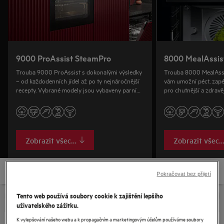
9000 ProAssist SteamPro
8000 MealAssis
Trouba 9000 ProAssist s dokonalými výsledky
Trouba 8000 MealAssi
– od každodenních jídel až po ty nejnáročnější
vám umožní péct, zapé
recepty. Vybrané modely jsou vybaveny parním
pro chutnější a zdravě
režimem SteamPro s funkcí Sous-Vide.
jaké zažijete v restaura
Zobrazit všechny
Zobrazit všech
Pokračovat bez přijetí
Tento web používá soubory cookie k zajištění lepšího
uživatelského zážitku.
K vylepšování našeho webu a k propagačním a marketingovým účelům používáme soubory