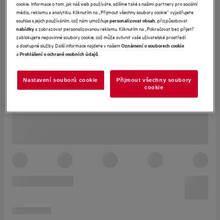
cookie. Informace o tom, jak náš web používáte, sdílíme také s našimi partnery pro sociální
média, reklamu a analytiku. Kliknutím na „Přijmout všechny soubory cookie“ vyjadřujete
souhlas s jejich používáním, což nám umožňuje
, přizpůsobovat
personalizovat obsah
a zobrazovat personalizovanou reklamu. Kliknutím na „Pokračovat bez přijetí“
nabídky
zablokujete nepovinné soubory cookie, což může ovlivnit vaše uživatelské prostředí
a dostupné služby. Další informace najdete v našem
Oznámení o souborech cookie
a
.
Prohlášení o ochraně osobních údajů
Nastavení souborů cookie
Přijmout všechny soubory
cookie