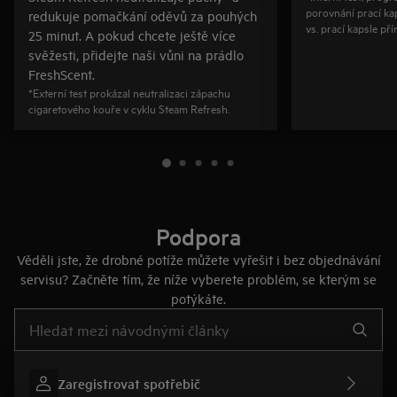
porovnání prací ka
redukuje pomačkání oděvů za pouhých
vs. prací kapsle př
25 minut. A pokud chcete ještě více
svěžesti, přidejte naši vůni na prádlo
FreshScent.
*Externí test prokázal neutralizaci zápachu
cigaretového kouře v cyklu Steam Refresh.
Podpora
Věděli jste, že drobné potíže můžete vyřešit i bez objednávání
servisu? Začněte tím, že níže vyberete problém, se kterým se
potýkáte.
Pro vyhledávání v článcích technické podpory začněte psát
Zaregistrovat spotřebič