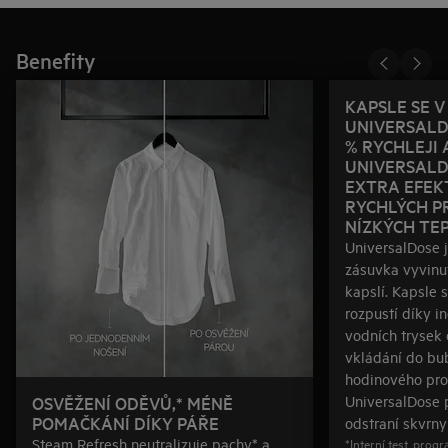
Benefity
KAPSLE SE 
UNIVERSALD
% RYCHLEJI 
UNIVERSALD
EXTRA EFEKT
RYCHLÝCH P
NÍZKÝCH TE
UniversalDose 
zásuvka vyvinut
kapslí. Kapsle 
rozpustí díky 
vodních trysek o
vkládání do bu
hodinového pro
OSVĚŽENÍ ODĚVŮ,* MÉNĚ
UniversalDose p
POMAČKÁNÍ DÍKY PÁŘE
odstraní skvrny 
Steam Refresh neutralizuje pachy* a
*Interní test, prog