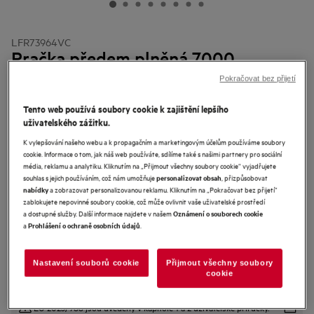
LFR73964VC
Pračka předem plněná 7000
ProSteam® UniversalDose
Pokračovat bez přijetí
4.9 (247)
Tento web používá soubory cookie k zajištění lepšího
uživatelského zážitku.
Informační list výrobku
Benefity
K vylepšování našeho webu a k propagačním a marketingovým účelům používáme soubory
Pračka 7000 ProSteam® šetří vodu a pečuje o vaše oblečení.
cookie. Informace o tom, jak náš web používáte, sdílíme také s našimi partnery pro sociální
Steam Refresh neutralizuje pachy* a osvěžuje oblečení.
média, reklamu a analytiku. Kliknutím na „Přijmout všechny soubory cookie“ vyjadřujete
UniversalDose je určena pro všechny typy pracích prostředků včetně
souhlas s jejich používáním, což nám umožňuje
, přizpůsobovat
personalizovat obsah
pracích kapslí.
a zobrazovat personalizovanou reklamu. Kliknutím na „Pokračovat bez přijetí“
nabídky
zablokujete nepovinné soubory cookie, což může ovlivnit vaše uživatelské prostředí
a dostupné služby. Další informace najdete v našem
Oznámení o souborech cookie
a
.
Prohlášení o ochraně osobních údajů
Nastavení souborů cookie
Přijmout všechny soubory
cookie
Bezpečnostní pokyny a bezpečnostní upozornění podle nařízení
EU 2023/988 jsou uvedeny v kapitole 1 a 2 uživatelské příručky.