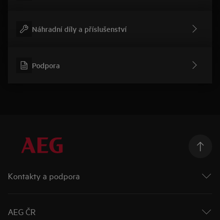
Náhradní díly a příslušenství
Podpora
Kontakty a podpora
Kontakt
Odběr newsletteru
AEG ČR
AEG na Facebooku 🡕