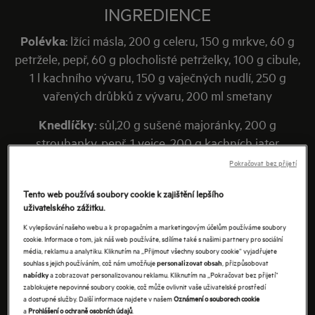
INGREDIENCE
Polévka
: lžíci másla, 200 g celeru, 150 g mrkve, 60 g
petržele, pepř, 60 g plocholisté petrželky, 100 g cibule,
1 l kachního vývaru, 150 g vaječných nudlí, 250 g
vařených drůbků z vývaru, 200 ml smetany
Knedlíčky
: sůl,20 g sušené majoránky, 200 g
strouhanky, pepř, 1 vejce, 200 g kachních jater
Pokračovat bez přijetí
Tento web používá soubory cookie k zajištění lepšího
uživatelského zážitku.
K vylepšování našeho webu a k propagačním a marketingovým účelům používáme soubory
cookie. Informace o tom, jak náš web používáte, sdílíme také s našimi partnery pro sociální
média, reklamu a analytiku. Kliknutím na „Přijmout všechny soubory cookie“ vyjadřujete
souhlas s jejich používáním, což nám umožňuje
, přizpůsobovat
personalizovat obsah
a zobrazovat personalizovanou reklamu. Kliknutím na „Pokračovat bez přijetí“
nabídky
zablokujete nepovinné soubory cookie, což může ovlivnit vaše uživatelské prostředí
a dostupné služby. Další informace najdete v našem
Oznámení o souborech cookie
a
Prohlášení o ochraně osobních údajů
.