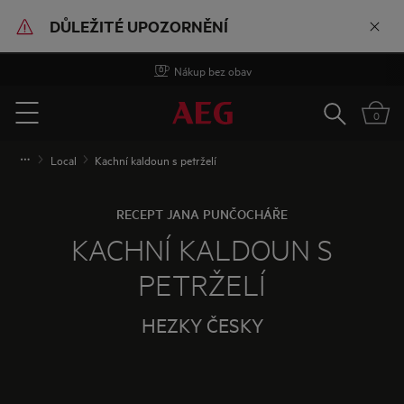
DŮLEŽITÉ UPOZORNĚNÍ
Nákup bez obav
Vyhledat
0
Menu
Local
Kachní kaldoun s petrželí
RECEPT JANA PUNČOCHÁŘE
KACHNÍ KALDOUN S
PETRŽELÍ
HEZKY ČESKY