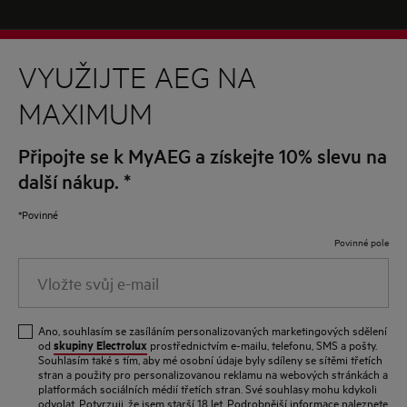
VYUŽIJTE AEG NA
MAXIMUM
Připojte se k MyAEG a získejte 10% slevu na
další nákup.
*
*Povinné
Povinné pole
Vložte
svůj
e-
Ano, souhlasím se zasíláním personalizovaných marketingových sdělení
mail
skupiny Electrolux
od
prostřednictvím e-mailu, telefonu, SMS a pošty.
Souhlasím také s tím, aby mé osobní údaje byly sdíleny se sítěmi třetích
stran a použity pro personalizovanou reklamu na webových stránkách a
platformách sociálních médií třetích stran. Své souhlasy mohu kdykoli
odvolat. Potvrzuji, že jsem starší 18 let. Podrobnější informace naleznete