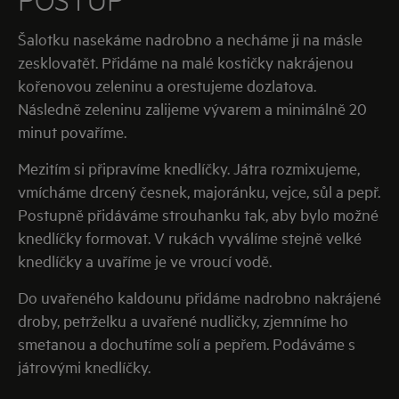
Šalotku nasekáme nadrobno a necháme ji na másle
zesklovatět. Přidáme na malé kostičky nakrájenou
kořenovou zeleninu a orestujeme dozlatova.
Následně zeleninu zalijeme vývarem a minimálně 20
minut povaříme.
Mezitím si připravíme knedlíčky. Játra rozmixujeme,
vmícháme drcený česnek, majoránku, vejce, sůl a pepř.
Postupně přidáváme strouhanku tak, aby bylo možné
knedlíčky formovat. V rukách vyválíme stejně velké
knedlíčky a uvaříme je ve vroucí vodě.
Do uvařeného kaldounu přidáme nadrobno nakrájené
droby, petrželku a uvařené nudličky, zjemníme ho
smetanou a dochutíme solí a pepřem. Podáváme s
játrovými knedlíčky.