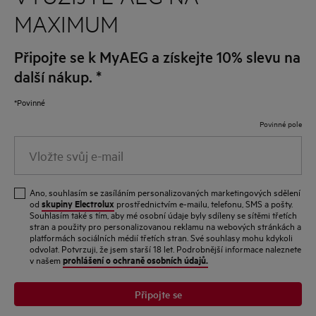
MAXIMUM
Připojte se k MyAEG a získejte 10% slevu na
další nákup.
*
*Povinné
Povinné pole
Vložte
svůj
e-
Ano, souhlasím se zasíláním personalizovaných marketingových sdělení
mail
skupiny Electrolux
od
prostřednictvím e-mailu, telefonu, SMS a pošty.
Souhlasím také s tím, aby mé osobní údaje byly sdíleny se sítěmi třetích
stran a použity pro personalizovanou reklamu na webových stránkách a
platformách sociálních médií třetích stran. Své souhlasy mohu kdykoli
odvolat. Potvrzuji, že jsem starší 18 let. Podrobnější informace naleznete
prohlášení o ochraně osobních údajů.
v našem
Připojte se