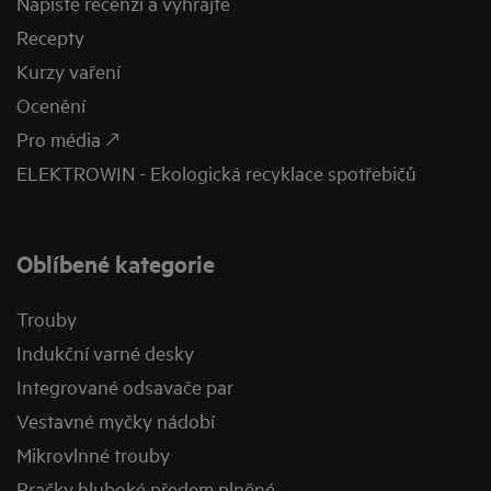
Napište recenzi a vyhrajte
Recepty
Kurzy vaření
Ocenění
Pro média 🡕
ELEKTROWIN - Ekologická recyklace spotřebičů
Oblíbené kategorie
Trouby
Indukční varné desky
Integrované odsavače par
Vestavné myčky nádobí
Mikrovlnné trouby
Pračky hluboké předem plněné