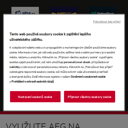
Pokračovat bez přijetí
Přejít k
Přejít k
Přejít k
Tento web používá soubory cookie k zajištění lepšího
prodejci
prodejci
prodejci
uživatelského zážitku.
K vylepšování našeho webu a k propagačním a marketingovým účelům používáme soubory
cookie. Informace o tom, jak náš web používáte, sdílíme také s našimi partnery pro sociální
média, reklamu a analytiku. Kliknutím na „Přijmout všechny soubory cookie“ vyjadřujete
souhlas s jejich používáním, což nám umožňuje
, přizpůsobovat
personalizovat obsah
a zobrazovat personalizovanou reklamu. Kliknutím na „Pokračovat bez přijetí“
nabídky
zablokujete nepovinné soubory cookie, což může ovlivnit vaše uživatelské prostředí
Přejít k
a dostupné služby. Další informace najdete v našem
Oznámení o souborech cookie
prodejci
a
Prohlášení o ochraně osobních údajů
.
Nastavení souborů cookie
Přijmout všechny soubory cookie
VYUŽIJTE AEG NA