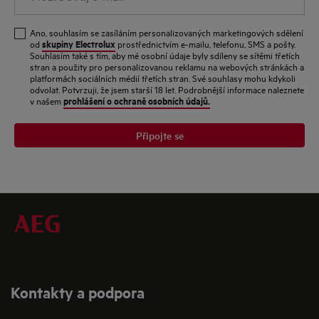
svůj
e-
Ano, souhlasím se zasíláním personalizovaných marketingových sdělení
mail
skupiny Electrolux
od
prostřednictvím e-mailu, telefonu, SMS a pošty.
Souhlasím také s tím, aby mé osobní údaje byly sdíleny se sítěmi třetích
stran a použity pro personalizovanou reklamu na webových stránkách a
platformách sociálních médií třetích stran. Své souhlasy mohu kdykoli
odvolat. Potvrzuji, že jsem starší 18 let. Podrobnější informace naleznete
prohlášení o ochraně osobních údajů.
v našem
Připojte se
Kontakty a podpora