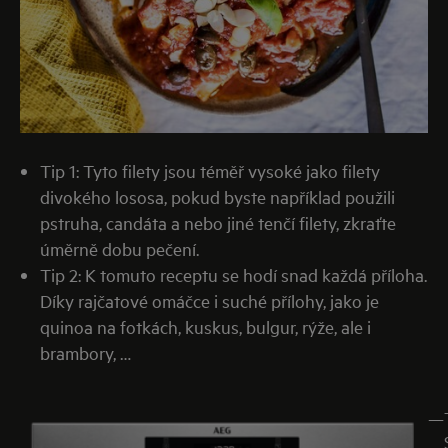
Tip 1: Tyto filety jsou téměř vysoké jako filety
divokého lososa, pokud byste například použili
pstruha, candáta a nebo jiné tenčí filety, zkraťte
úměrně dobu pečení.
Tip 2: K tomuto receptu se hodí snad každá příloha.
Díky rajčatové omáčce i suché přílohy, jako je
quinoa na fotkách, kuskus, bulgur, rýže, ale i
brambory, …
—