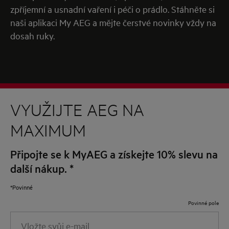
zpříjemní a usnadní vaření i péči o prádlo. Stáhněte si
naši aplikaci My AEG a mějte čerstvé novinky vždy na
dosah ruky.
VYUŽIJTE AEG NA
MAXIMUM
Připojte se k MyAEG a získejte 10% slevu na
další nákup.
*
*Povinné
Povinné pole
Vložte