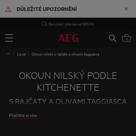
DŮLEŽITÉ UPOZORNĚNÍ
Doručení zdarma od 500 Kč
Vyhledat
0
Menu
Local
Okoun nilský s rajčaty a olivami taggiasca
OKOUN NILSKÝ PODLE
KITCHENETTE
S RAJČATY A OLIVAMI TAGGIASCA
Tento recept vznikl jedním z mých spontánních
Přečtěte si více
počínání v kuchyni a řekla bych, že klíčovou
ingrediencí jsou olivy taggiasca. Už jsem o nich