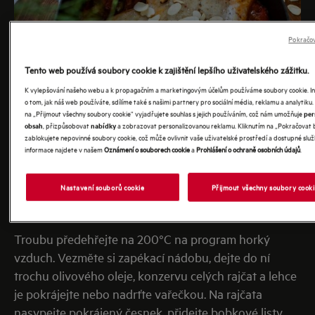
Pokračov
Tento web používá soubory cookie k zajištění lepšího uživatelského zážitku.
K vylepšování našeho webu a k propagačním a marketingovým účelům používáme soubory cookie. I
o tom, jak náš web používáte, sdílíme také s našimi partnery pro sociální média, reklamu a analytiku.
na „Přijmout všechny soubory cookie“ vyjadřujete souhlas s jejich používáním, což nám umožňuje
per
, přizpůsobovat
a zobrazovat personalizovanou reklamu. Kliknutím na „Pokračovat b
obsah
nabídky
zablokujete nepovinné soubory cookie, což může ovlivnit vaše uživatelské prostředí a dostupné služb
informace najdete v našem
Oznámení o souborech cookie
a
Prohlášení o ochraně osobních údajů
.
Nastavení souborů cookie
Přijmout všechny soubory cook
POSTUP
Troubu předehřejte na 200°C na program horký
vzduch. Vezměte si zapékací nádobu, dejte do ní
trochu olivového oleje, konzervu celých rajčat a lehce
je pokrájejte nebo nadrťte vařečkou. Na rajčata
nasypejte pokrájený česnek, přidejte bobkové listy,