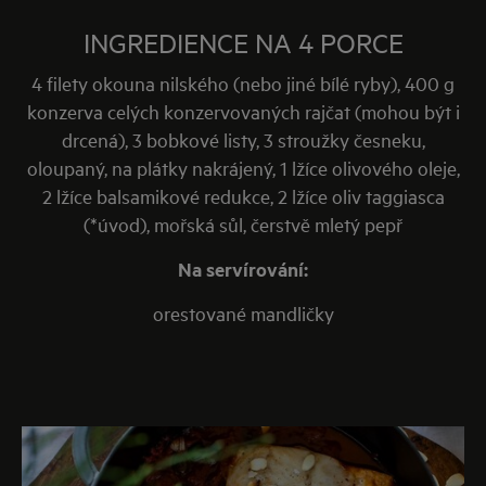
mnohokrát mluvila a moc vám doporučuji, až na ně
v nějakých italských potravinách narazíte, určitě
INGREDIENCE NA 4 PORCE
neváhejte a alespoň jedny si kupte. Je to jedna z
4 filety okouna nilského (nebo jiné bílé ryby), 400 g
pra-odrůd oliv, která sebou nese neskutečné
konzerva celých konzervovaných rajčat (mohou být i
aroma. Olivy jsou malinké, ale opravdu o to více
drcená), 3 bobkové listy, 3 stroužky česneku,
aromatické. Pokud si budete moci vybrat, kupte ty
oloupaný, na plátky nakrájený, 1 lžíce olivového oleje,
v oleji. Olej z nich je sám o sobě úžasně aromatický
2 lžíce balsamikové redukce, 2 lžíce oliv taggiasca
a každý salát nebo hlavní jídlo, posune do nové
(*úvod), mořská sůl, čerstvě mletý pepř
dimenze.
Na servírování:
orestované mandličky