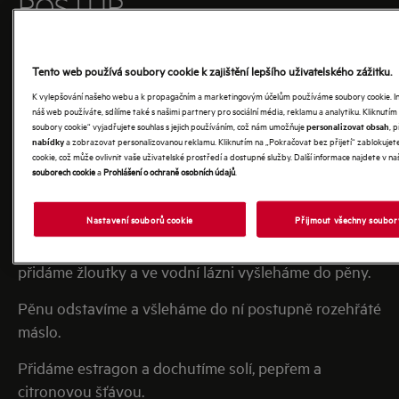
POSTUP
Filety nasolíme, vložíme do vakuovacího sáčku spolu
s máslem a snítkou tymiánu a zavakuujeme.
Tento web používá soubory cookie k zajištění lepšího uživatelského zážitku.
K vylepšování našeho webu a k propagačním a marketingovým účelům používáme soubory cookie. In
Vaříme v režimu
Vakuové vaření při 50 °C 25 minut.
náš web používáte, sdílíme také s našimi partnery pro sociální média, reklamu a analytiku. Kliknutí
soubory cookie“ vyjadřujete souhlas s jejich používáním, což nám umožňuje
, 
Poté stáhneme kůži a podáváme s béarnskou
personalizovat obsah
a zobrazovat personalizovanou reklamu. Kliknutím na „Pokračovat bez přijetí“ zablokuje
nabídky
omáčkou.
cookie, což může ovlivnit vaše uživatelské prostředí a dostupné služby. Další informace najdete v 
souborech cookie
a
Prohlášení o ochraně osobních údajů
.
Jemně nakrájenou cibuli zalijeme octem, vínem a
rychle svaříme.
Nastavení souborů cookie
Přijmout všechny soubor
Poté, co se odpaří polovina tekutiny, přecedíme,
přidáme žloutky a ve vodní lázni vyšleháme do pěny.
Pěnu odstavíme a všleháme do ní postupně rozehřáté
máslo.
Přidáme estragon a dochutíme solí, pepřem a
citronovou šťávou.