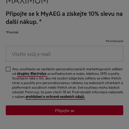
Připojte se k MyAEG a získejte 10% slevu na
další nákup.
*
*Povinné
Povinné pole
Vložte
svůj
e-
Ano, souhlasím se zasíláním personalizovaných marketingových sdělení
mail
skupiny Electrolux
od
prostřednictvím e-mailu, telefonu, SMS a pošty.
Souhlasím také s tím, aby mé osobní údaje byly sdíleny se sítěmi třetích
stran a použity pro personalizovanou reklamu na webových stránkách a
platformách sociálních médií třetích stran. Své souhlasy mohu kdykoli
odvolat. Potvrzuji, že jsem starší 18 let. Podrobnější informace naleznete
prohlášení o ochraně osobních údajů.
v našem
Připojte se