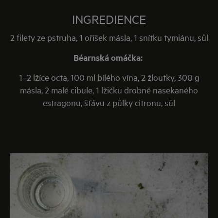
INGREDIENCE
2 filety ze pstruha, 1 oříšek másla, 1 snítku tymiánu, sůl
Béarnská omáčka:
1–2 lžíce octa, 100 ml bílého vína, 2 žloutky, 300 g
másla, 2 malé cibule, 1 lžičku drobně nasekaného
estragonu, šťávu z půlky citronu, sůl