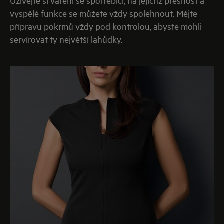
Užívejte si vaření se spotřebiči, na jejichž přesnost a
vyspělé funkce se můžete vždy spolehnout. Mějte
přípravu pokrmů vždy pod kontrolou, abyste mohli
servírovat ty největší lahůdky.