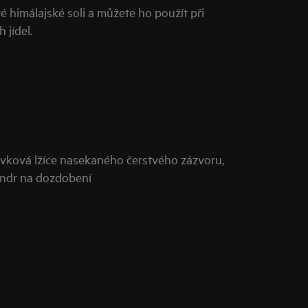
 himálajské soli a můžete ho použít při
 jídel.
polévková lžíce nasekaného čerstvého zázvoru,
iandr na dozdobení