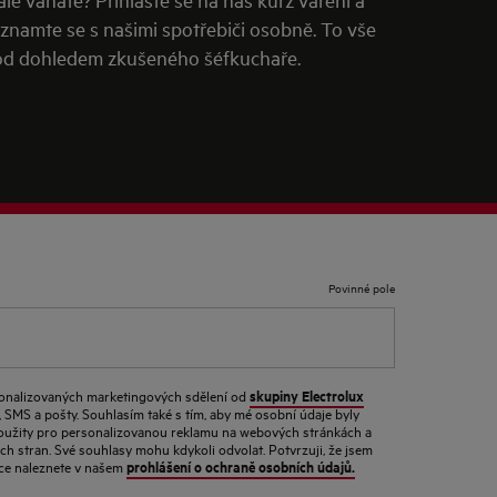
znamte se s našimi spotřebiči osobně. To vše
d dohledem zkušeného šéfkuchaře.
Povinné pole
skupiny Electrolux
sonalizovaných marketingových sdělení od
, SMS a pošty. Souhlasím také s tím, aby mé osobní údaje byly
a použity pro personalizovanou reklamu na webových stránkách a
ích stran. Své souhlasy mohu kdykoli odvolat. Potvrzuji, že jsem
prohlášení o ochraně osobních údajů.
mace naleznete v našem