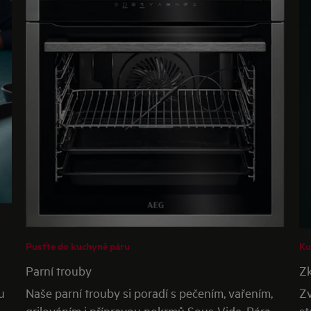
Pusťte do kuchyně páru
Ku
Parní trouby
Zk
u
Naše parní trouby si poradí s pečením, vařením,
Zv
grilováním i přípravou pokrmů Sous-Vide. Pára
st