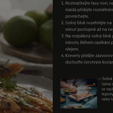
Rozmačkejte řasy nori, 
másla přidejte rozmělněn
promíchejte.
Solný blok rozehřejte na 
minut postupně až na ne
Na rozpálený solný blok 
minuty. Během opékání 
olejem.
Krevety přelijte zázvor
dochuťte čerstvým koria
—
Solná
Solná 
se nac
teploty
nebo t