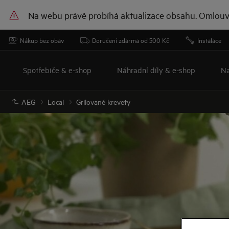
Na webu právě probíhá aktualizace obsahu. Omlouv
Nákup bez obav
Doručení zdarma od 500 Kč
Instalace
Spotřebiče & e-shop
Náhradní díly & e-shop
Na
AEG
Local
Grilované krevety