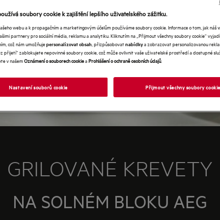
oužívá soubory cookie k zajištění lepšího uživatelského zážitku.
našeho webu a k propagačním a marketingovým účelům používáme soubory cookie. Informace o tom, jak náš 
našimi partnery pro sociální média, reklamu a analytiku. Kliknutím na „Přijmout všechny soubory cookie“ vyjad
váním, což nám umožňuje
, přizpůsobovat
a zobrazovat personalizovanou rekla
personalizovat obsah
nabídky
 přijetí“ zablokujete nepovinné soubory cookie, což může ovlivnit vaše uživatelské prostředí a dostupné služ
ete v našem
Oznámení o souborech cookie
a
Prohlášení o ochraně osobních údajů
.
Nastavení souborů cookie
Přijmout všechny soubory cooki
GRILOVANÉ KREVETY
NA SOLNÉM BLOKU AEG