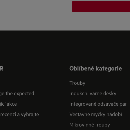
R
Oblíbené kategorie
Trouby
ge the expected
Indukční varné desky
ící akce
Integrované odsavače par
recenzi a vyhrajte
Vestavné myčky nádobí
y
Mikrovlnné trouby