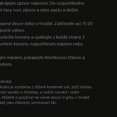
nakrájejte zázvor najemno. Do rozpuštěného
é řasy nori, zázvor a miso pastu a dobře
varné desce nebo v troubě. Zahřívejte asi 15-20
jvyšší výkon.
položte krevety a opékejte z každé strany 3
potřete krevety rozpuštěným máslem nebo
ovým máslem, pokapejte limetkovou šťávou a
ndrem.
 deska
deska je vyrobena z růžové kamenné soli, jejíž ložiska
hází vysoko v Himálaji, a vydrží vysoké i nízké
. Můžete ji používat na varné desce či grilu, v troubě
aké jako chlazený servírovací tác.