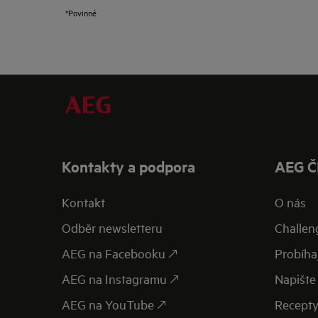
*Povinné
Kontakty a podpora
AEG Č
Kontakt
O nás
Odběr newsletteru
Challen
AEG na Facebooku 🡕
Probíhaj
AEG na Instagramu 🡕
Napište 
AEG na YouTube 🡕
Recept