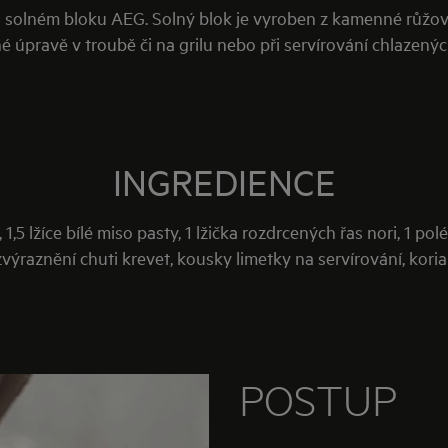
na solném bloku AEG. Solný blok je vyroben z kamenné růžové
é úpravě v troubě či na grilu nebo při servírování chlazených
INGREDIENCE
1,5 lžíce bílé miso pasty, 1 lžička rozdrcených řas nori, 1 
zvýraznění chuti krevet, kousky limetky na servírování, kor
POSTUP