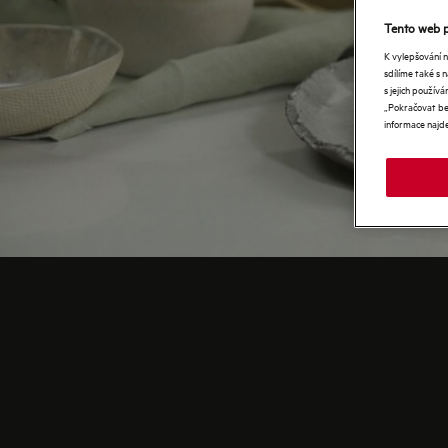
Tento web p
K vylepšování 
sdílíme také s 
s jejich použí
„Pokračovat bez
informace najd