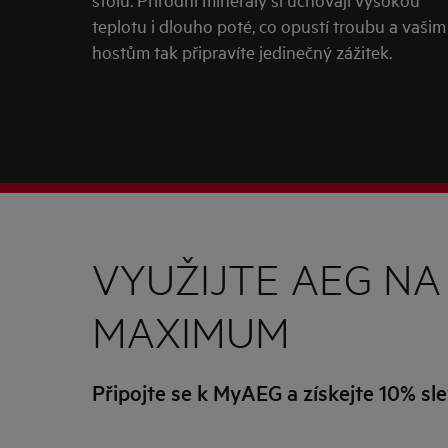
teplotu i dlouho poté, co opustí troubu a vašim
hostům tak připravíte jedinečný zážitek.
VYUŽIJTE AEG NA
MAXIMUM
Připojte se k MyAEG a získejte 10% sl