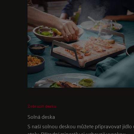
Zobrazit desku
Solná deska
S naší solnou deskou můžete připravovat jídlo 
stolu. Přírodní minerály si uchovají vysokou