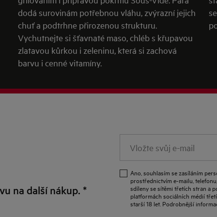
dodá surovinám potřebnou vláhu, zvýrazní jejich
se
chuť a podtrhne přirozenou strukturu.
po
Vychutnejte si šťavnaté maso, chléb s křupavou
zlatavou kůrkou i zeleninu, která si zachová
barvu i cenné vitamíny.
Vložte
svůj
e-
Ano, souhlasím se zasíláním per
mail
prostřednictvím e-mailu, telefonu
evu na další nákup.
*
sdíleny se sítěmi třetích stran 
platformách sociálních médií třet
starší 18 let. Podrobnější infor