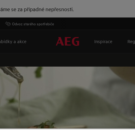
áme se za případné nepřesnosti.
Odvoz starého spotřebiče
bídky a akce
Inspirace
Reg