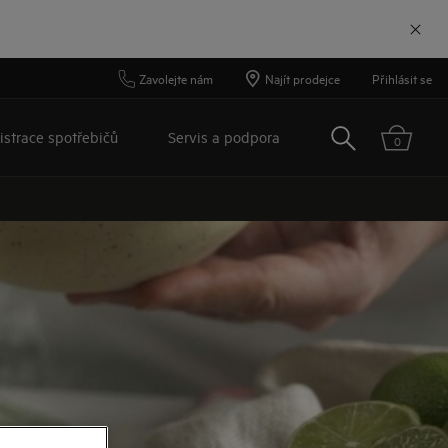
Zavolejte nám
Najít prodejce
Přihlásit se
Vyhledat
istrace spotřebičů
Servis a podpora
0