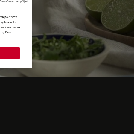
Pokračovat bez přijetí
web používáte,
řujete souhlas
mu. Kliknutím na
by. Další
e