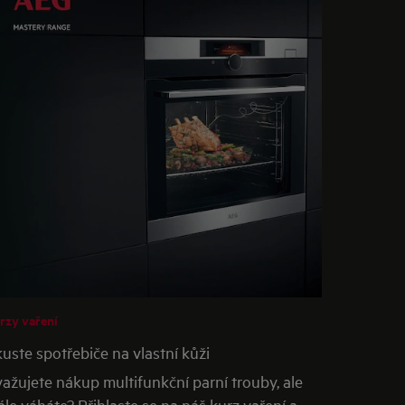
rzy vaření
uste spotřebiče na vlastní kůži
ažujete nákup multifunkční parní trouby, ale
ále váháte? Přihlaste se na náš kurz vaření a