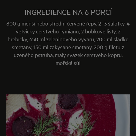
Rychlá zeleninová polévka s plátkem ryby skvěle
poslouží jako součást slavnostního oběda nebo
INGREDIENCE NA 6 PORCÍ
lehká večeře.
800 g menší nebo střední červené řepy, 2−3 šalotky, 4
větvičky čerstvého tymiánu, 2 bobkové listy, 2
hřebíčky, 450 ml zeleninového vývaru, 200 ml sladké
smetany, 150 ml zakysané smetany, 200 g filetu z
uzeného pstruha, malý svazek čerstvého kopru,
mořská sůl