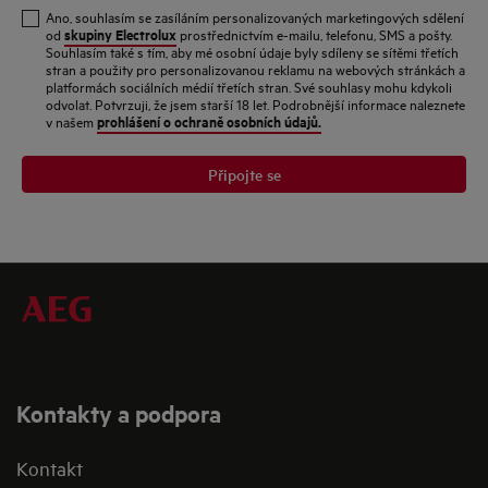
e-
Ano, souhlasím se zasíláním personalizovaných marketingových sdělení
mail
skupiny Electrolux
od
prostřednictvím e-mailu, telefonu, SMS a pošty.
Souhlasím také s tím, aby mé osobní údaje byly sdíleny se sítěmi třetích
stran a použity pro personalizovanou reklamu na webových stránkách a
platformách sociálních médií třetích stran. Své souhlasy mohu kdykoli
odvolat. Potvrzuji, že jsem starší 18 let. Podrobnější informace naleznete
prohlášení o ochraně osobních údajů.
v našem
Připojte se
Kontakty a podpora
Kontakt