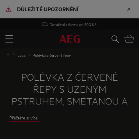
DŮLEŽITÉ UPOZORNĚNÍ
Doručení zdarma od 500 Kč
Vyhledat
0
Menu
Local
Polévka z červené řepy
POLÉVKA Z ČERVENÉ
ŘEPY S UZENÝM
PSTRUHEM, SMETANOU A
KOPREM
Přečtěte si více
Z MULTIFUNKČNÍ PARNÍ TROUBY