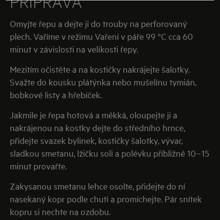
PŘÍPRAVA
Omyjte řepu a dejte ji do trouby na perforovaný
plech. Vaříme v režimu Vaření v páře 99 °C cca 60
minut v závislosti na velikosti řepy.
Mezitím očistěte a na kostičky nakrájejte šalotky.
Svažte do kousku plátýnka nebo mušelínu tymián,
bobkové listy a hřebíček.
Jakmile je řepa hotová a měkká, oloupejte ji a
nakrájenou na kostky dejte do středního hrnce,
přidejte svazek bylinek, kostičky šalotky, vývar,
sladkou smetanu, lžičku soli a polévku přibližně 10−15
minut provařte.
Zakysanou smetanu lehce osolte, přidejte do ní
nasekaný kopr podle chuti a promíchejte. Pár snítek
kopru si nechte na ozdobu.