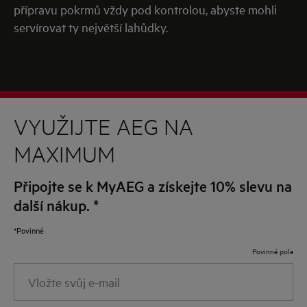
přípravu pokrmů vždy pod kontrolou, abyste mohli
servírovat ty největší lahůdky.
VYUŽIJTE AEG NA
MAXIMUM
Připojte se k MyAEG a získejte 10% slevu na
další nákup.
*
*Povinné
Povinné pole
Vložte
svůj