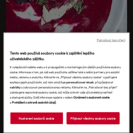
Pokračovat bez přijetí
Tento web používá soubory cookie k zajištění lepšího
uživatelského zážitku.
K vylepšování našeho webu a k propagačním a marketingovým účelům používáme soubory
cookie. Informace o tom, jak náš web používáte, sdílíme také s našimi partnery pro sociální
média, reklamu a analytiku. Kliknutím na „Přijmout všechny soubory cookie“ vyjadřujete
souhlas s jejich používáním, což nám umožňuje
, přizpůsobovat
personalizovat obsah
a zobrazovat personalizovanou reklamu. Kliknutím na „Pokračovat bez přijetí“
nabídky
zablokujete nepovinné soubory cookie, což může ovlivnit vaše uživatelské prostředí
a dostupné služby. Další informace najdete v našem
Oznámení o souborech cookie
a
Prohlášení o ochraně osobních údajů
.
Nastavení souborů cookie
Přijmout všechny soubory cookie