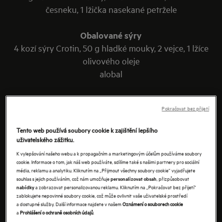
česneku, 1 lžička nasekané petržele
Obalované sýry
4 kozí sýry Crotin, 50 g hladké mouky, 2 vejce, 1 lžíce
olivového oleje
alobal
Pokračovat bez přijetí
Tento web používá soubory cookie k zajištění lepšího
uživatelského zážitku.
K vylepšování našeho webu a k propagačním a marketingovým účelům používáme soubory
cookie. Informace o tom, jak náš web používáte, sdílíme také s našimi partnery pro sociální
média, reklamu a analytiku. Kliknutím na „Přijmout všechny soubory cookie“ vyjadřujete
souhlas s jejich používáním, což nám umožňuje
, přizpůsobovat
personalizovat obsah
a zobrazovat personalizovanou reklamu. Kliknutím na „Pokračovat bez přijetí“
nabídky
zablokujete nepovinné soubory cookie, což může ovlivnit vaše uživatelské prostředí
a dostupné služby. Další informace najdete v našem
Oznámení o souborech cookie
a
Prohlášení o ochraně osobních údajů
.