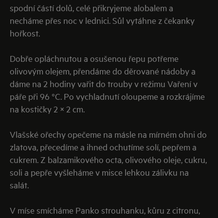
spodní částí dolů, celé přikryjeme alobalem a
necháme přes noc v lednici. Sůl vytáhne z čekanky
hořkost.
Dobře opláchnutou a osušenou řepu potřeme
olivovým olejem, přendáme do děrované nádoby a
dáme na 2 hodiny vařit do trouby v režimu Vaření v
páře při 96 °C. Po vychladnutí oloupeme a rozkrájíme
na kostičky 2 × 2 cm.
Vlašské ořechy opečeme na másle na mírném ohni do
zlatova, přecedíme a ihned ochutíme solí, pepřem a
cukrem. Z balzamikového octa, olivového oleje, cukru,
soli a pepře vyšleháme v misce lehkou zálivku na
salát.
V míse smícháme Panko strouhanku, kůru z citronu,