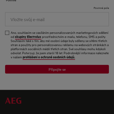
Povinné pole
Vložte
svůj
e-
Ano, souhlasím se zasíláním personalizovaných marketingových sdělení
mail
skupiny Electrolux
od
prostřednictvím e-mailu, telefonu, SMS a pošty.
Souhlasím také s tím, aby mé osobní údaje byly sdíleny se sítěmi třetích
stran a použity pro personalizovanou reklamu na webových stránkách a
platformách sociálních médií třetích stran. Své souhlasy mohu kdykoli
odvolat. Potvrzuji, že jsem starší 18 let. Podrobnější informace naleznete
prohlášení o ochraně osobních údajů.
v našem
Připojte se