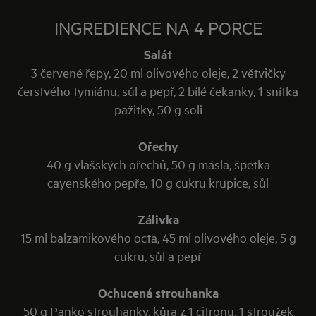
variace na trojobal.
INGREDIENCE NA 4 PORCE
Salát
3 červené řepy, 20 ml olivového oleje, 2 větvičky
čerstvého tymiánu, sůl a pepř, 2 bílé čekanky, 1 snítka
pažitky, 50 g soli
Ořechy
40 g vlašských ořechů, 50 g másla, špetka
cayenského pepře, 10 g cukru krupice, sůl
Zálivka
15 ml balzamikového octa, 45 ml olivového oleje, 5 g
cukru, sůl a pepř
Ochucená strouhanka
50 g Panko strouhanky, kůra z 1 citronu, 1 stroužek