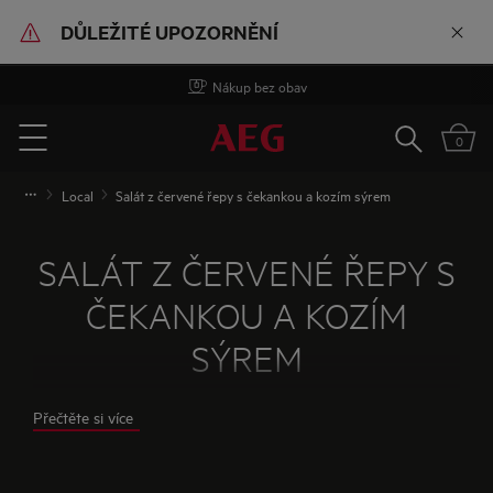
DŮLEŽITÉ UPOZORNĚNÍ
Doručení zdarma od 500 Kč
Vyhledat
0
Menu
Local
Salát z červené řepy s čekankou a kozím sýrem
SALÁT Z ČERVENÉ ŘEPY S
ČEKANKOU A KOZÍM
SÝREM
Z MULTIFUNČKNÍ PARNÍ TROUBY
Přečtěte si více
Červená řepa s kozím sýrem je oblíbená klasika.
Pro osvěžení přidejte čekanku a sýr ukryjte do