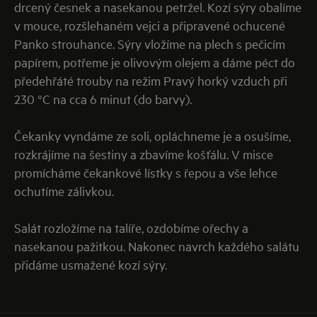
drcený česnek a nasekanou petržel. Kozí sýry obalíme
v mouce, rozšlehaném vejci a připravené ochucené
Panko strouhance. Sýry vložíme na plech s pečicím
papírem, potřeme je olivovým olejem a dáme péct do
předehřáté trouby na režim Pravý horký vzduch při
230 °C na cca 6 minut (do barvy).
Čekanky vyndáme ze soli, opláchneme je a osušíme,
rozkrájíme na šestiny a zbavíme košťálu. V misce
promícháme čekankové lístky s řepou a vše lehce
ochutíme zálivkou.
Salát rozložíme na talíře, ozdobíme ořechy a
nasekanou pažitkou. Nakonec navrch každého salátu
přidáme usmažené kozí sýry.