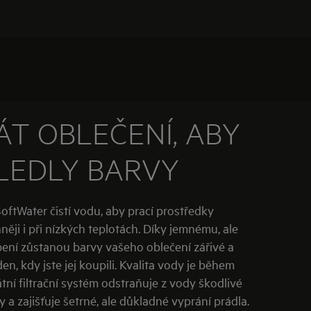
ÁT OBLEČENÍ, ABY
LEDLY BARVY
oftWater čistí vodu, aby prací prostředky
něji i při nízkých teplotách. Díky jemnému, ale
ní zůstanou barvy vašeho oblečení zářivé a
den, kdy jste jej koupili. Kvalita vody je během
átní filtrační systém odstraňuje z vody škodlivé
y a zajišťuje šetrné, ale důkladné vyprání prádla.