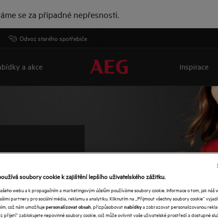
áme se za případné nepřesnosti.
Odvoz starého spotřebiče
bídky a akce
Inspirace
oužívá soubory cookie k zajištění lepšího uživatelského zážitku.
 BARVY
našeho webu a k propagačním a marketingovým účelům používáme soubory cookie. Informace o tom, jak náš 
našimi partnery pro sociální média, reklamu a analytiku. Kliknutím na „Přijmout všechny soubory cookie“ vyjad
É A
váním, což nám umožňuje
, přizpůsobovat
a zobrazovat personalizovanou rekla
personalizovat obsah
nabídky
 přijetí“ zablokujete nepovinné soubory cookie, což může ovlivnit vaše uživatelské prostředí a dostupné služ