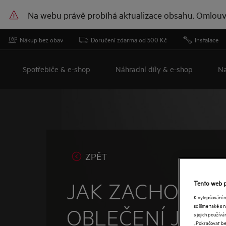
Na webu právě probíhá aktualizace obsahu. Omlouv
Nákup bez obav
Doručení zdarma od 500 Kč
Instalace
Spotřebiče & e-shop
Náhradní díly & e-shop
Na
ZPĚT
Tento web p
JAK ZACHOVAT
K vylepšování 
sdílíme také s 
OBLEČENÍ JASN
s jejich použí
„Pokračovat bez