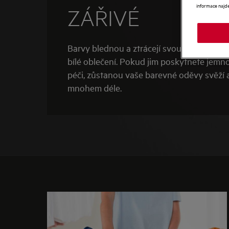
informace najd
ZÁŘIVÉ
Barvy blednou a ztrácejí svou sytost rychl
bílé oblečení. Pokud jim poskytnete jem
péči, zůstanou vaše barevné oděvy svěží 
mnohem déle.