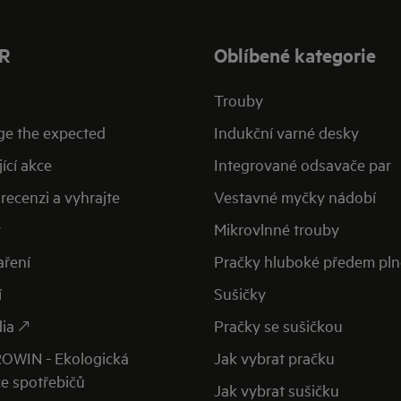
R
Oblíbené kategorie
Trouby
ge the expected
Indukční varné desky
ící akce
Integrované odsavače par
recenzi a vyhrajte
Vestavné myčky nádobí
y
Mikrovlnné trouby
aření
Pračky hluboké předem pl
í
Sušičky
ia 🡕
Pračky se sušičkou
OWIN - Ekologická
Jak vybrat pračku
ce spotřebičů
Jak vybrat sušičku