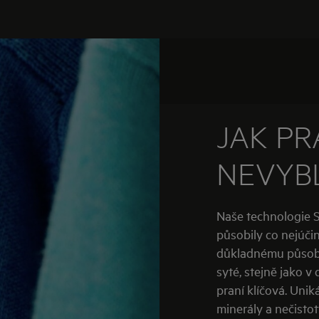
JAK PR
NEVYB
Naše technologie S
působily co nejúčin
důkladnému působe
syté, stejně jako v 
praní klíčová. Unik
minerály a nečistot