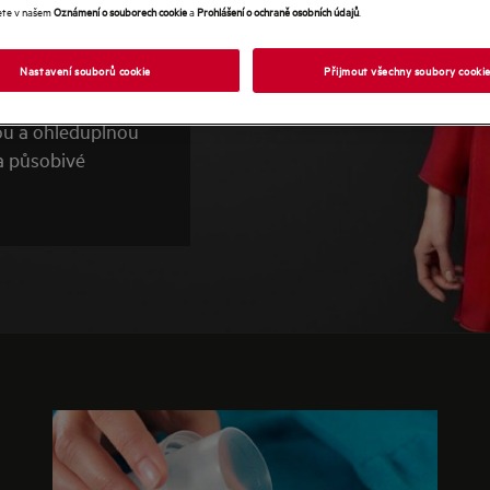
ete v našem
Oznámení o souborech cookie
a
Prohlášení o ochraně osobních údajů
.
Nastavení souborů cookie
Přijmout všechny soubory cooki
eji než tmavé a
nou a ohleduplnou
a působivé