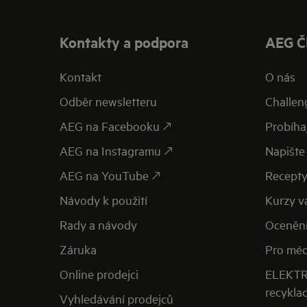
Kontakty a podpora
AEG Č
Kontakt
O nás
Odběr newsletteru
Challen
AEG na Facebooku 🡕
Probíhaj
AEG na Instagramu 🡕
Napište 
AEG na YouTube 🡕
Recept
Návody k použití
Kurzy v
Rady a návody
Oceněn
Záruka
Pro méd
Online prodejci
ELEKTR
recykla
Vyhledávání prodejců